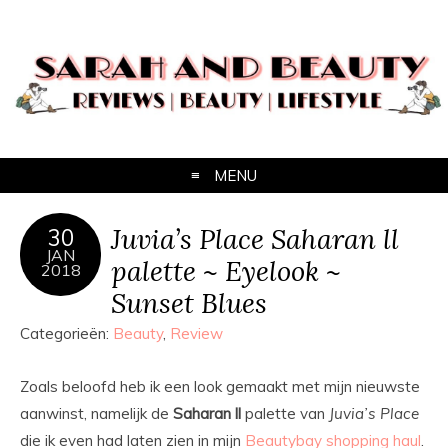
MENU
Juvia’s Place Saharan ll
30
JAN
palette ~ Eyelook ~
2018
Sunset Blues
Categorieën:
Beauty
,
Review
Zoals beloofd heb ik een look gemaakt met mijn nieuwste
aanwinst, namelijk de
Saharan
ll
palette van
Juvia’s
Place
die ik even had laten zien in mijn
Beautybay shopping haul
.