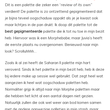
Dit is een palette die zeker een “
review of its own”
verdient! De palette is zo ontzettend gepigmenteerd dat
je bijna teveel oogschaduw oppakt als je je kwast ook
maar lichtjes in de pan drukt. Ik doop dit palette tot de
best
gepigmenteerde
palette die ik tot nu toe in mijn bezit
heb. Hiervoor was ik een
Morphebabe
, maar Juvia’s heeft
de eerste plaats nu overgenomen. Benieuwd naar mijn
look? Scrolluhhhh…
Zoals ik al zei heeft de Saharan ll palette mijn hart
veroverd. Sinds ik het palette in mijn bezit heb, heb ik deze
bij iedere make up sessie wel gebruikt. Dat zegt heel wat
aangezien ik heel wat oogschaduw paletten heb.
Normaliter grijp ik altijd naar mijn Morphe paletten maar
die hebben het licht al een aantal dagen niet gezien.
Natuurlijk zullen die ook wel weer aan bod komen samen
met de andere aanwezige palletjes in mijn stash, maar