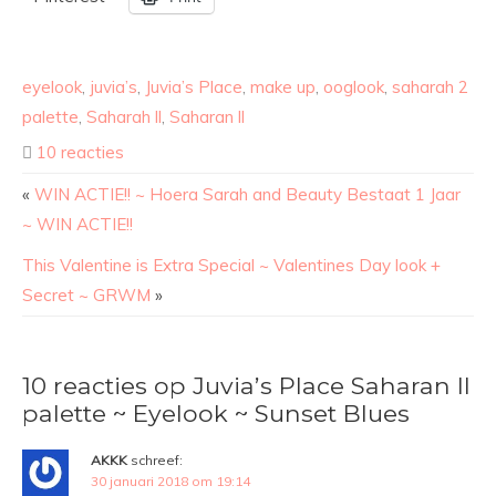
eyelook
,
juvia’s
,
Juvia’s Place
,
make up
,
ooglook
,
saharah 2
palette
,
Saharah ll
,
Saharan ll
10 reacties
«
WIN ACTIE!! ~ Hoera Sarah and Beauty Bestaat 1 Jaar
~ WIN ACTIE!!
This Valentine is Extra Special ~ Valentines Day look +
Secret ~ GRWM
»
10 reacties op Juvia’s Place Saharan ll
palette ~ Eyelook ~ Sunset Blues
AKKK
schreef:
30 januari 2018 om 19:14