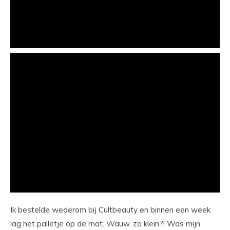
Ik bestelde wederom bij Cultbeauty en binnen een week
lag het palletje op de mat. Wauw, zo klein?! Was mijn