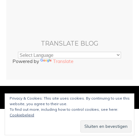
TRANSLATE BLOG
Powered by
Translate
© Copyright
Sarah and Beauty
2025. Mogelijk gemaakt door
Privacy & Cookies: This site uses cookies. By continuing to use this
WordPress
.
Ontworpen door Bluchic
website, you agree to their use.
To find out more, including how to control cookies, see here:
Cookiebeleid