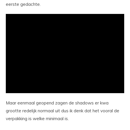
eerste gedachte.
Maar eenmaal geopend zagen de shadows er kwa
grootte redelijk normaal uit dus ik denk dat het vooral de
verpakking is welke minimaal is.