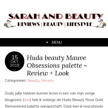
MENU
Huda beauty Mauve
15
OKT
Obsessions palette ~
2018
Review + Look
Categorieën:
Beauty
,
Review
Zoals jullie hebben kunnen lezen in een van mijn vorige
blogposts (
hier
) heb ik onlangs de Huda Beauty Rose Gold
Remastered palette aangeschaft. Daar ben ik nog isteeds