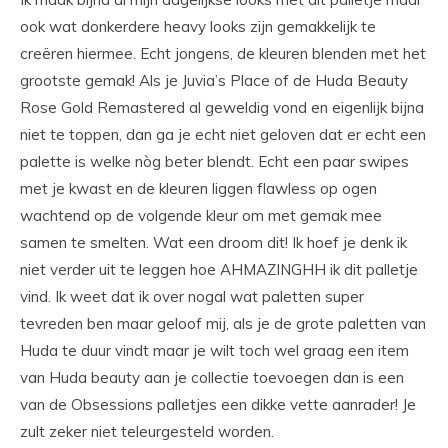
ook wat donkerdere heavy looks zijn gemakkelijk te
creëren hiermee. Echt jongens, de kleuren blenden met het
grootste gemak! Als je Juvia’s Place of de Huda Beauty
Rose Gold Remastered al geweldig vond en eigenlijk bijna
niet te toppen, dan ga je echt niet geloven dat er echt een
palette is welke nòg beter blendt. Echt een paar swipes
met je kwast en de kleuren liggen flawless op ogen
wachtend op de volgende kleur om met gemak mee
samen te smelten. Wat een droom dit! Ik hoef je denk ik
niet verder uit te leggen hoe AHMAZINGHH ik dit palletje
vind. Ik weet dat ik over nogal wat paletten super
tevreden ben maar geloof mij, als je de grote paletten van
Huda te duur vindt maar je wilt toch wel graag een item
van Huda beauty aan je collectie toevoegen dan is een
van de Obsessions palletjes een dikke vette aanrader! Je
zult zeker niet teleurgesteld worden.