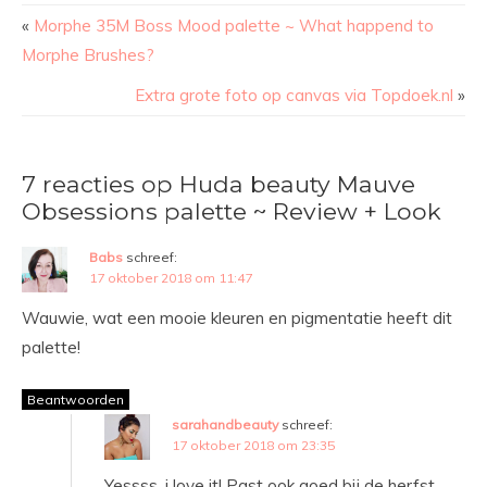
«
Morphe 35M Boss Mood palette ~ What happend to
Morphe Brushes?
Extra grote foto op canvas via Topdoek.nl
»
7 reacties op Huda beauty Mauve
Obsessions palette ~ Review + Look
Babs
schreef:
17 oktober 2018 om 11:47
Wauwie, wat een mooie kleuren en pigmentatie heeft dit
palette!
Beantwoorden
sarahandbeauty
schreef:
17 oktober 2018 om 23:35
Yessss, i love it! Past ook goed bij de herfst.