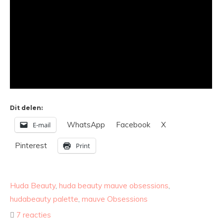
Dit delen:
WhatsApp
Facebook
X
E-mail
Pinterest
Print
Huda Beauty
,
huda beauty mauve obsessions
,
hudabeauty palette
,
mauve Obsessions
7 reacties