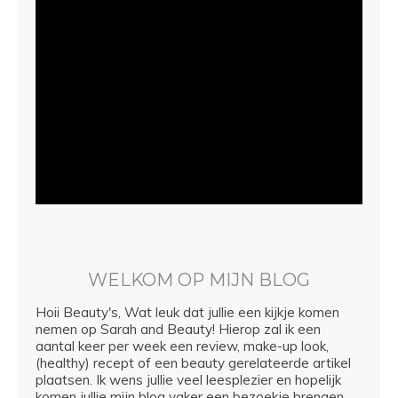
WELKOM OP MIJN BLOG
Hoii Beauty's, Wat leuk dat jullie een kijkje komen
nemen op Sarah and Beauty! Hierop zal ik een
aantal keer per week een review, make-up look,
(healthy) recept of een beauty gerelateerde artikel
plaatsen. Ik wens jullie veel leesplezier en hopelijk
komen jullie mijn blog vaker een bezoekje brengen.