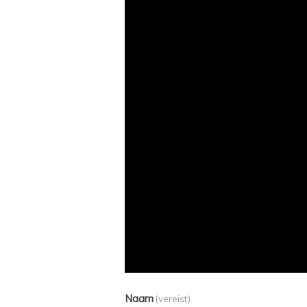
Naam
(vereist)