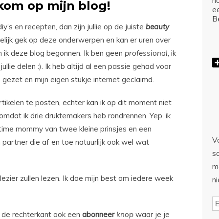
ho
kom op mijn blog!
e
Be
iy’s en recepten, dan zijn jullie op de juiste
beauty
elijk gek op deze onderwerpen en kan er uren over
n ik deze blog begonnen. Ik ben geen
professional
, ik
llie delen :). Ik heb altijd al een passie gehad voor
gezet en mijn eigen stukje internet geclaimd.
tikelen te posten, echter kan ik op dit moment niet
mdat ik drie druktemakers heb rondrennen. Yep, ik
ltime mommy van twee kleine prinsjes en een
Vo
 partner die af en toe natuurlijk ook wel wat
sc
m
plezier zullen lezen. Ik doe mijn best om iedere week
n
aan de rechterkant ook een
abonneer
knop
waar je je