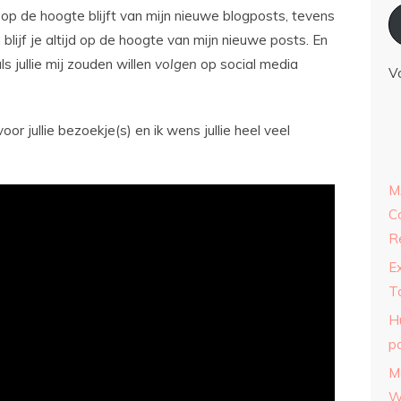
op de hoogte blijft van mijn nieuwe blogposts, tevens
blijf je altijd op de hoogte van mijn nieuwe posts. En
ls jullie mij zouden willen
volgen
op social media
V
voor jullie bezoekje(s) en ik wens jullie heel veel
M
C
R
E
T
H
p
M
W