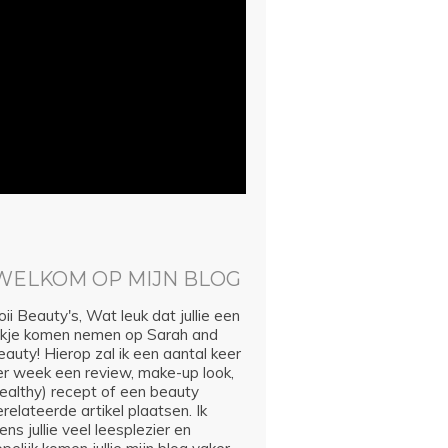
WELKOM OP MIJN BLOG
ii Beauty's, Wat leuk dat jullie een
ijkje komen nemen op Sarah and
auty! Hierop zal ik een aantal keer
er week een review, make-up look,
healthy) recept of een beauty
relateerde artikel plaatsen. Ik
ns jullie veel leesplezier en