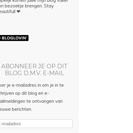
pelijk komen jullie mijn blog vaker
en bezoekje brengen. Stay
autifull ❤
ABONNEER JE OP DIT
BLOG D.M.V. E-MAIL
er je e-mailadres in om je in te
hrijven op dit blog en e-
ailmeldingen te ontvangen van
ieuwe berichten.