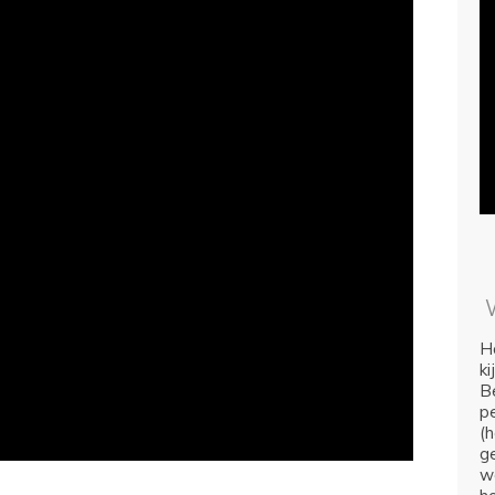
Ho
k
Be
p
(
ge
we