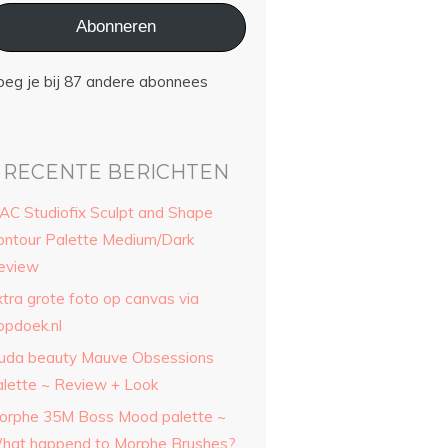
Abonneren
oeg je bij 87 andere abonnees
RECENTE BERICHTEN
AC Studiofix Sculpt and Shape
ontour Palette Medium/Dark
eview
xtra grote foto op canvas via
opdoek.nl
uda beauty Mauve Obsessions
alette ~ Review + Look
orphe 35M Boss Mood palette ~
hat happend to Morphe Brushes?