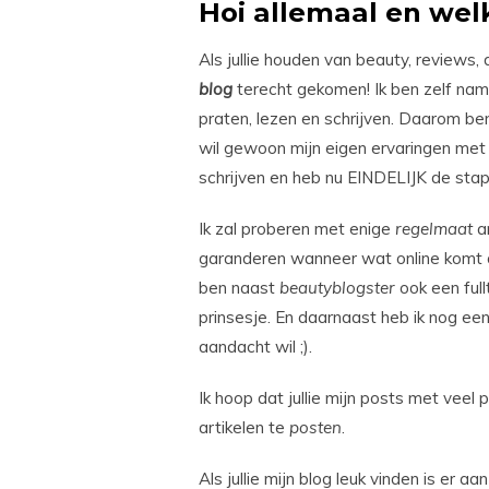
Hoi allemaal en wel
Als jullie houden van beauty, reviews, d
blog
terecht gekomen! Ik ben zelf nam
praten, lezen en schrijven. Daarom be
wil gewoon mijn eigen ervaringen met ju
schrijven en heb nu EINDELIJK de stap 
Ik zal proberen met enige
regelmaat
ar
garanderen wanneer wat online komt o
ben naast
beautyblogster
ook een ful
prinsesje. En daarnaast heb ik nog een
aandacht wil ;).
Ik hoop dat jullie mijn posts met veel 
artikelen te
posten
.
Als jullie mijn blog leuk vinden is er 