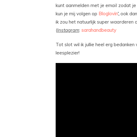
kunt aanmelden met je
email
zodat je 
kun je mij volgen op
Bloglovin
‘,
ook dan 
ik zou het natuurlijk super
waarderen
a
(
Instagram
:
sarahandbeauty
Tot slot wil ik jullie heel erg bedanken 
leesplezier!