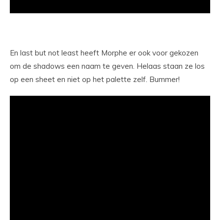
En last but not least heeft Morphe er ook voor gekozen
om de shadows een naam te geven. Helaas staan ze los
op een sheet en niet op het palette zelf. Bummer!