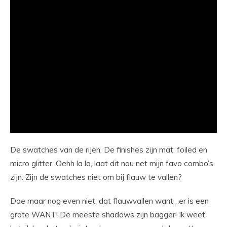
De swatches van de rijen. De finishes zijn mat, foiled en
micro glitter. Oehh la la, laat dit nou net mijn favo combo’s
zijn. Zijn de swatches niet om bij flauw te vallen?
Doe maar nog even niet, dat flauwvallen want…er is een
grote WANT! De meeste shadows zijn bagger! Ik weet