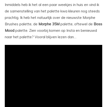
Inmiddels heb ik het al een paar weekjes in huis en vind ik
de samenstelling van het palette kwa kleuren nog steeds
prachtig. Ik heb het natuurlijk over de nieuwste Morphe
Brushes palette, de
Morphe
35M
palette, oftewel de
Boss
Mood
palette. Zien voorbij komen op Insta en benieuwd
naar het palette? Vooral blijven lezen dan…