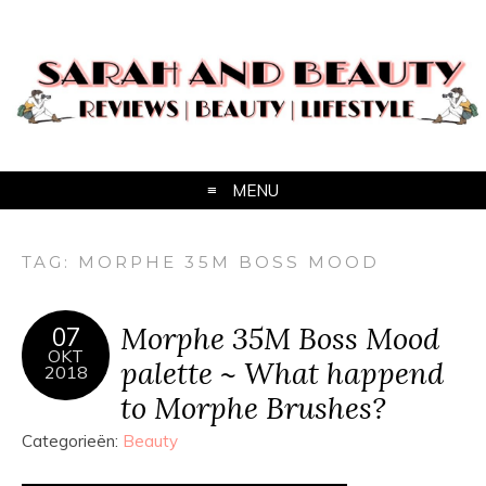
MENU
TAG:
MORPHE 35M BOSS MOOD
Morphe 35M Boss Mood
07
OKT
palette ~ What happend
2018
to Morphe Brushes?
Categorieën:
Beauty