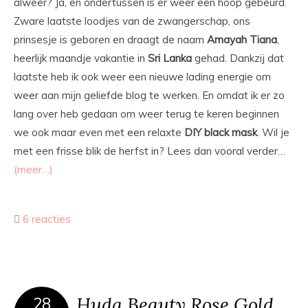
alweer? Ja, en ondertussen is er weer een hoop gebeurd.
Zware laatste loodjes van de zwangerschap, ons
prinsesje is geboren en draagt de naam
Amayah
Tiana
,
heerlijk maandje vakantie in
Sri
Lanka
gehad. Dankzij dat
laatste heb ik ook weer een nieuwe lading energie om
weer aan mijn geliefde blog te werken. En omdat ik er zo
lang over heb gedaan om weer terug te keren beginnen
we ook maar even met een relaxte
DIY
black
mask
. Wil je
met een frisse blik de herfst in? Lees dan vooral verder…
(meer…)
6 reacties
Huda Beauty Rose Gold
28