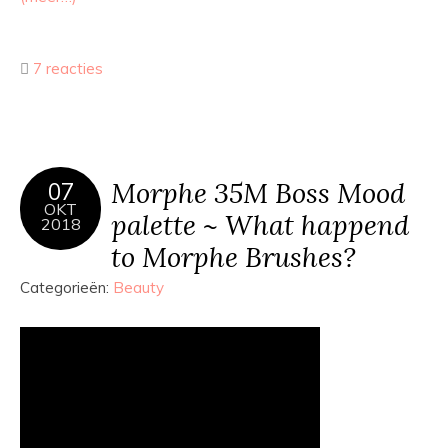
7 reacties
Morphe 35M Boss Mood
07
OKT
palette ~ What happend
2018
to Morphe Brushes?
Categorieën:
Beauty