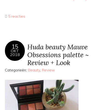
5 reacties
Huda beauty Mauve
15
OKT
Obsessions palette ~
2018
Review + Look
Categorieën:
Beauty
,
Review