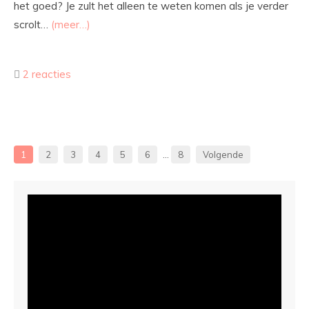
het goed? Je zult het alleen te weten komen als je verder
scrolt…
(meer…)
2 reacties
1
2
3
4
5
6
…
8
Volgende