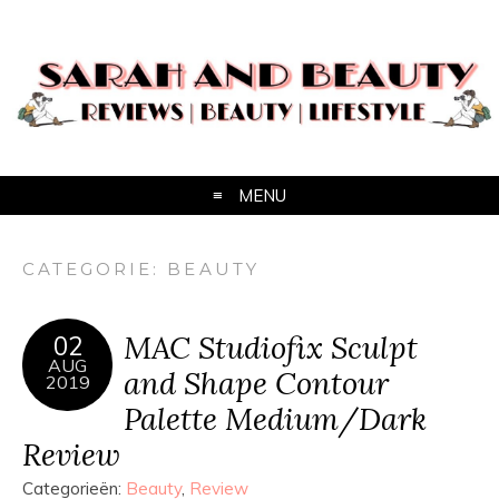
MENU
CATEGORIE:
BEAUTY
MAC Studiofix Sculpt
02
AUG
and Shape Contour
2019
Palette Medium/Dark
Review
Categorieën:
Beauty
,
Review