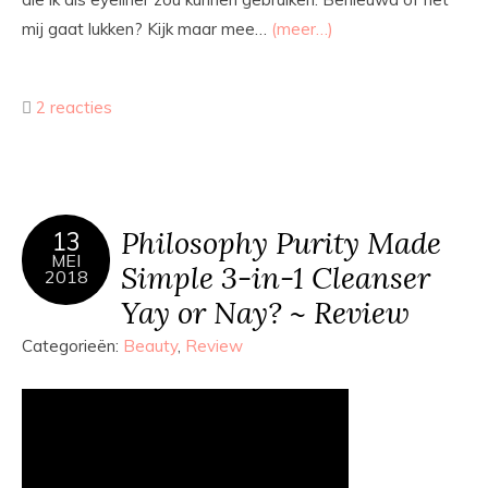
mij gaat lukken? Kijk maar mee…
(meer…)
2 reacties
Philosophy Purity Made
13
MEI
Simple 3-in-1 Cleanser
2018
Yay or Nay? ~ Review
Categorieën:
Beauty
,
Review