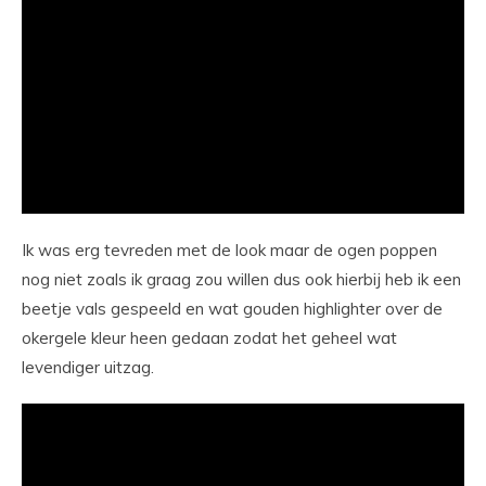
Ik was erg tevreden met de look maar de ogen poppen
nog niet zoals ik graag zou willen dus ook hierbij heb ik een
beetje vals gespeeld en wat gouden highlighter over de
okergele kleur heen gedaan zodat het geheel wat
levendiger uitzag.