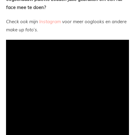
face mee te doen?
Check ook mijn
Instagram
voor meer ooglooks en andere
make up foto’s.