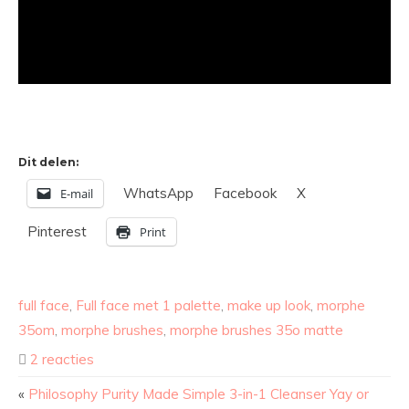
Dit delen:
WhatsApp
Facebook
X
E-mail
Pinterest
Print
full face
,
Full face met 1 palette
,
make up look
,
morphe
35om
,
morphe brushes
,
morphe brushes 35o matte
2 reacties
«
Philosophy Purity Made Simple 3-in-1 Cleanser Yay or