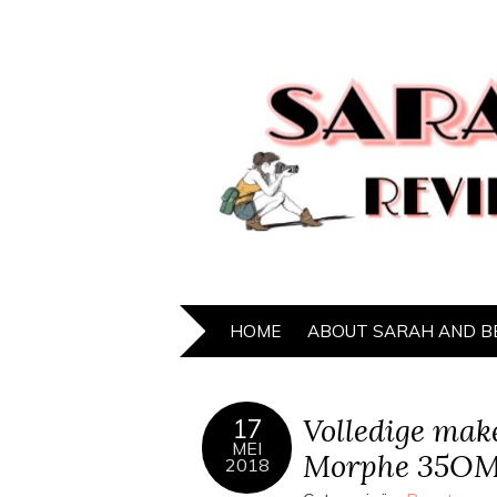
HOME
ABOUT SARAH AND B
Volledige make
17
MEI
Morphe 35OM 
2018