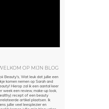
WELKOM OP MIJN BLOG
ii Beauty's, Wat leuk dat jullie een
ijkje komen nemen op Sarah and
auty! Hierop zal ik een aantal keer
er week een review, make-up look,
healthy) recept of een beauty
relateerde artikel plaatsen. Ik
ns jullie veel leesplezier en