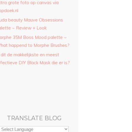
xtra grote foto op canvas via
opdoek.nl
uda beauty Mauve Obsessions
alette ~ Review + Look
orphe 35M Boss Mood palette ~
hat happend to Morphe Brushes?
 dit de makkelijkste en meest
fectieve DIY Black Mask die er is?
TRANSLATE BLOG