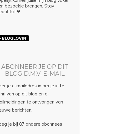
pelijk komen jullie mijn blog vaker
en bezoekje brengen. Stay
autifull ❤
ABONNEER JE OP DIT
BLOG D.M.V. E-MAIL
er je e-mailadres in om je in te
hrijven op dit blog en e-
ailmeldingen te ontvangen van
ieuwe berichten.
oeg je bij 87 andere abonnees