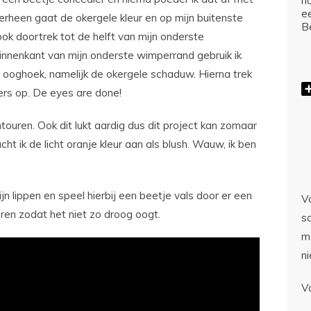
ho
e
overheen gaat de okergele kleur en op mijn buitenste
Be
k doortrek tot de helft van mijn onderste
innenkant van mijn onderste wimperrand gebruik ik
e ooghoek, namelijk de okergele schaduw. Hierna trek
ers op. De eyes are done!
ontouren. Ook dit lukt aardig dus dit project kan zomaar
cht ik de licht oranje kleur aan als blush. Wauw, ik ben
ijn lippen en speel hierbij een beetje vals door er een
Vo
ren zodat het niet zo droog oogt.
sc
m
n
V