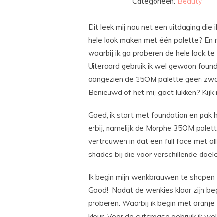
Categorieën:
Beauty
Dit leek mij nou net een uitdaging die
hele look maken met één palette? En m
waarbij ik ga proberen de hele look t
Uiteraard gebruik ik wel gewoon found
aangezien de 35OM palette geen zwart 
Benieuwd of het mij gaat lukken? Kij
Goed, ik start met foundation en pak 
erbij, namelijk de Morphe 35OM palette
vertrouwen in dat een full face met al
shades bij die voor verschillende doe
Ik begin mijn wenkbrauwen te shapen m
Good! Nadat de wenkies klaar zijn begi
proberen. Waarbij ik begin met oranje 
kleur. Voor de cutcrease gebruik ik we