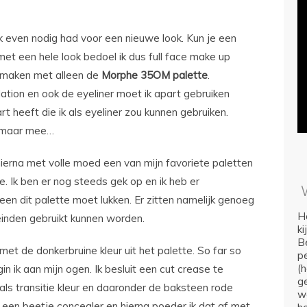
 ik even nodig had voor een nieuwe look. Kun je een
et een hele look bedoel ik dus full face make up
e maken met alleen de
Morphe 35OM palette
.
ation en ook de eyeliner moet ik apart gebruiken
heeft die ik als eyeliner zou kunnen gebruiken.
k maar mee…
hierna met volle moed een van mijn favoriete paletten
. Ik ben er nog steeds gek op en ik heb er
leen dit palette moet lukken. Er zitten namelijk genoeg
Ho
leinden gebruikt kunnen worden.
k
Be
et de donkerbruine kleur uit het palette. So far so
p
(
n ik aan mijn ogen. Ik besluit een cut crease te
ge
als transitie kleur en daaronder de baksteen rode
we
l een beetje concealer en hierna poeder ik dat af met