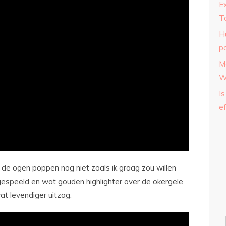
E
T
H
p
M
W
Is
ef
de ogen poppen nog niet zoals ik graag zou willen
 gespeeld en wat gouden highlighter over de okergele
t levendiger uitzag.