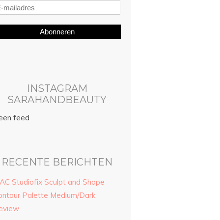
Abonneren
INSTAGRAM
SARAHANDBEAUTY
een feed
RECENTE BERICHTEN
AC Studiofix Sculpt and Shape
ontour Palette Medium/Dark
eview