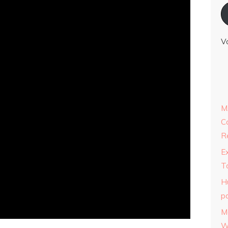
V
M
C
R
E
T
H
p
M
W