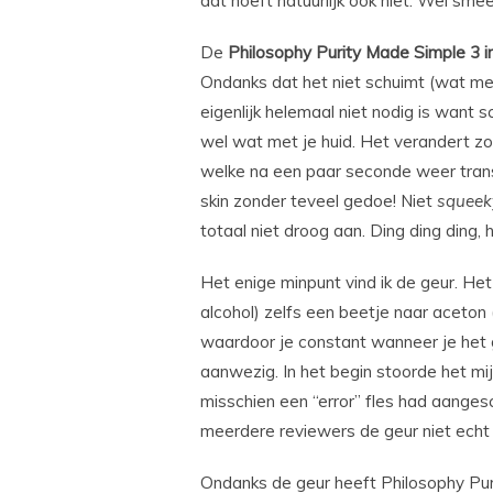
dat hoeft natuurlijk ook niet. Wel smeer
De
Philosophy Purity Made Simple 3 i
Ondanks dat het niet schuimt (wat me
eigenlijk helemaal niet nodig is want 
wel wat met je huid. Het verandert zod
welke na een paar seconde weer transp
skin zonder teveel gedoe! Niet
squeek
totaal niet droog aan. Ding ding ding,
Het enige minpunt vind ik de geur. Het
alcohol) zelfs een beetje naar aceton
waardoor je constant wanneer je het ge
aanwezig. In het begin stoorde het mij 
misschien een “error” fles had aange
meerdere reviewers de geur niet echt
Ondanks de geur heeft Philosophy Puri