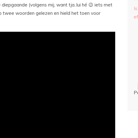
 diepgaande (volgens mij, want tja..lui hé 😉 iets met
Is
b twee woorden gelezen en hield het toen voor
ef
P