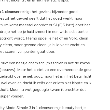
t het lekker uit en is het heel zacht spul.
n 1 cleanser
reinigt het gezicht bijzonder goed.
estal het gevoel geeft dat het goed werkt maar
schuim komt meestal doordat er SL(E)S inzit) doet het
ra je het op je huid smeert in een witte substantie
arant wordt. Hierna spoel je het af en Voila, clean
y clean
, maar gezond clean. Je huid voelt zacht en
 het scoren van punten gaat door.
 ruikt een beetje chemisch (misschien is het de kokos
 (ieeuww). Maar het is niet zo een overheersende geur
bruikt over je nek gaat, maar het is in het begin licht
wel even en dacht ik zelfs dat er iets niet klopte en ik
schaft. Maar na wat gegoogle kwam ik erachter dat
 super vonden.
ty Made Simple 3 in 1 cleanser mijn beauty hartje