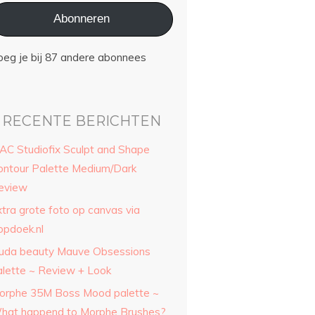
Abonneren
oeg je bij 87 andere abonnees
RECENTE BERICHTEN
AC Studiofix Sculpt and Shape
ontour Palette Medium/Dark
eview
xtra grote foto op canvas via
opdoek.nl
uda beauty Mauve Obsessions
alette ~ Review + Look
orphe 35M Boss Mood palette ~
hat happend to Morphe Brushes?