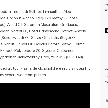
ho
e
Be
dium Trideceth Sulfate, Limnanthes Alba
de, Coconut Alcohol, Peg-120 Methyl Glucose
d) Wood Oil, Geranium Maculatum Oil, Guaiac
pogon Martini Oil, Rosa Damascena Extract, Amyris
Sandalwood) Oil, Salvia Officinalis (Sage) Oil,
 Nobilis Flower Oil, Daucus Carota Sativa (Carrot)
Extract, Polysorbate 20, Glycerin, Carbomer,
paraben, Imidazolidinyl Urea, Yellow 5 (Ci 19140).
d uit toch? Zelfs de alchohol die erin zit is natuurlijk,
Vo
ophy scoort wederom punten.
sc
m
n