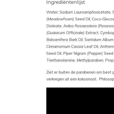
Ingrediëntenlijst
Water, Sodium Lauroamphoacetate, So
(Meadowfoam) Seed Oil, Coco-Glucosi
Dioleate, Aniba Rosaeodora (Rosewoo
(Guaiacum Officinale) Extract, Cymbo
Balsamifera Bark Oil, Santalum Album (
Cinnamomum Cassia Leaf Oil, Anthemis
Seed Oil, Piper Nigrum (Pepper) Seed 
Triethanolamine, Methylparaben, Propyl
Ziet er buiten de parabenen om best goe
verkregen uit een kokosnoot. Philos