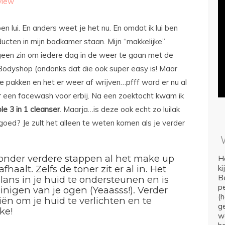
view
ben lui. En anders weet je het nu. En omdat ik lui ben
ucten in mijn badkamer staan. Mijn “makkelijke”
een zin om iedere dag in de weer te gaan met de
odyshop (ondanks dat die ook super easy is! Maar
je pakken en het er weer af wrijven…pfff word er nu al
r een facewash voor erbij. Na een zoektocht kwam ik
e 3 in 1 cleanser
. Maarja…is deze ook echt zo luilak
 goed? Je zult het alleen te weten komen als je verder
zonder verdere stappen al het make up
Ho
haalt. Zelfs de toner zit er al in. Het
k
Be
lans in je huid te ondersteunen en is
p
inigen van je ogen (Yeaasss!). Verder
(
liën om je huid te verlichten en te
ge
ike!
we