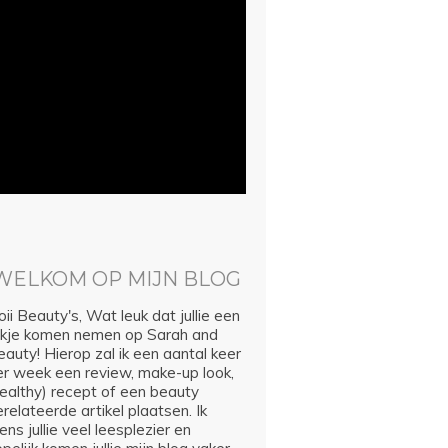
WELKOM OP MIJN BLOG
ii Beauty's, Wat leuk dat jullie een
ijkje komen nemen op Sarah and
auty! Hierop zal ik een aantal keer
er week een review, make-up look,
healthy) recept of een beauty
relateerde artikel plaatsen. Ik
ns jullie veel leesplezier en