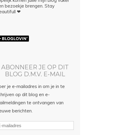
pelijk komen jullie mijn blog vaker
en bezoekje brengen. Stay
autifull ❤
ABONNEER JE OP DIT
BLOG D.M.V. E-MAIL
er je e-mailadres in om je in te
hrijven op dit blog en e-
ailmeldingen te ontvangen van
ieuwe berichten.