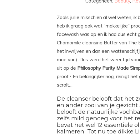
Categorieën:
Beauty
,
Re
Zoals jullie misschien al wel weten, ik 
heb ik graag ook wat “makkelijke” prod
facewash was op en ik had dus echt g
Chamomile cleansing Butter van The B
het inwrijven en dan een wattenschijf
moe van). Dus werd het weer tijd voo
uit op de
Philosophy Purity Made Simpl
proof? En belangrijker nog, reinigt het
scrolt…
De cleanser belooft dat het 
en ander zooi van je gezicht af
belooft de natuurlijke vochba
zelfs mild genoeg voor het re
bevat het wel 12 essentiële o
kalmeren. Tot nu toe dikke L