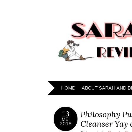
HOME
ABOUT SARAH AND B
Philosophy Pu
13
MEI
Cleanser Yay 
2018