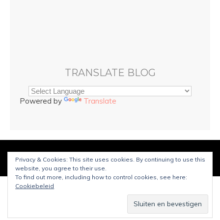
TRANSLATE BLOG
Powered by
Translate
© Copyright
Sarah and Beauty
2025. Mogelijk gemaakt door
Privacy & Cookies: This site uses cookies. By continuing to use this
WordPress
.
Ontworpen door Bluchic
website, you agree to their use.
To find out more, including how to control cookies, see here:
Cookiebeleid