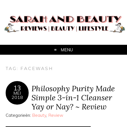
MENU
TAG:
FACEWASH
Philosophy Purity Made
13
MEI
Simple 3-in-1 Cleanser
2018
Yay or Nay? ~ Review
Categorieën:
Beauty
,
Review