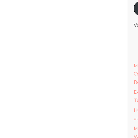
V
M
C
R
E
T
H
p
M
W