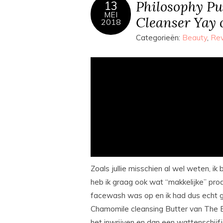
Philosophy Pu
13
MEI
Cleanser Yay 
2018
Categorieën:
Beauty
,
Re
Zoals jullie misschien al wel weten, ik 
heb ik graag ook wat “makkelijke” prod
facewash was op en ik had dus echt g
Chamomile cleansing Butter van The B
het inwrijven en dan een wattenschijf