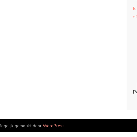
Is
ef
P
ogelijk gemaakt door
WordPress
.