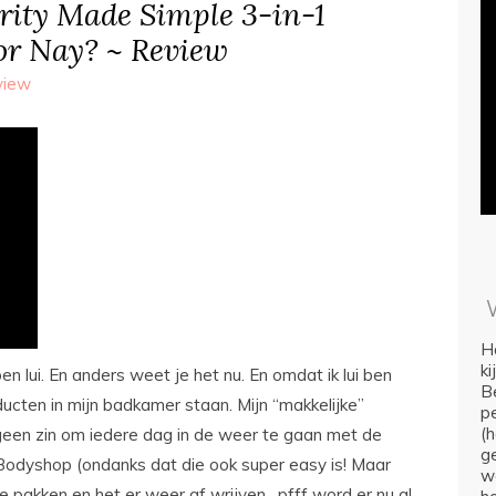
rity Made Simple 3-in-1
or Nay? ~ Review
view
Ho
k
ben lui. En anders weet je het nu. En omdat ik lui ben
Be
ucten in mijn badkamer staan. Mijn “makkelijke”
p
(
een zin om iedere dag in de weer te gaan met de
ge
odyshop (ondanks dat die ook super easy is! Maar
we
je pakken en het er weer af wrijven…pfff word er nu al