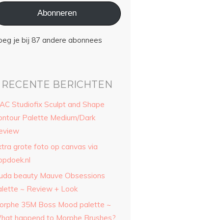
Abonneren
oeg je bij 87 andere abonnees
RECENTE BERICHTEN
AC Studiofix Sculpt and Shape
ontour Palette Medium/Dark
eview
xtra grote foto op canvas via
opdoek.nl
uda beauty Mauve Obsessions
alette ~ Review + Look
orphe 35M Boss Mood palette ~
hat happend to Morphe Brushes?