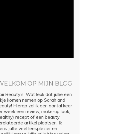
WELKOM OP MIJN BLOG
ii Beauty's, Wat leuk dat jullie een
ijkje komen nemen op Sarah and
auty! Hierop zal ik een aantal keer
er week een review, make-up look,
healthy) recept of een beauty
relateerde artikel plaatsen. Ik
ns jullie veel leesplezier en