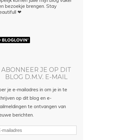
pelijk komen jullie mijn blog vaker
en bezoekje brengen. Stay
autifull ❤
ABONNEER JE OP DIT
BLOG D.M.V. E-MAIL
er je e-mailadres in om je in te
hrijven op dit blog en e-
ailmeldingen te ontvangen van
ieuwe berichten.