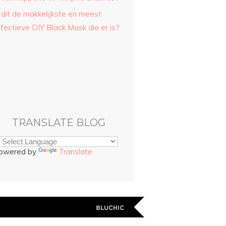
 dit de makkelijkste en meest
fectieve DIY Black Mask die er is?
TRANSLATE BLOG
owered by
Translate