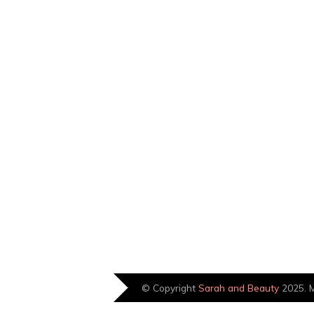
© Copyright
Sarah and Beauty
2025. M