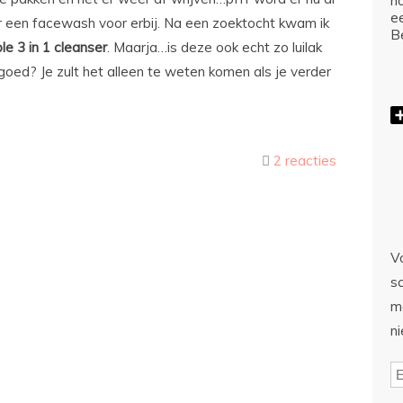
ho
e
r een facewash voor erbij. Na een zoektocht kwam ik
Be
e 3 in 1 cleanser
. Maarja…is deze ook echt zo luilak
 goed? Je zult het alleen te weten komen als je verder
2 reacties
Vo
sc
m
n