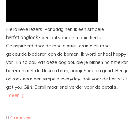
Hello lieve lezers. Vandaag heb ik een simpele
herfst
ooglook
speciaal voor de mooie herfst.
Geïnspireerd door de mooie bruin, oranje en rood
gekleurde bladeren aan de bomen. Ik word er heel happy
van. En zo ook van deze ooglook die je binnen
no
time
kan
bereiken met de kleuren bruin, oranje/rood en goud. Ben je
opzoek naar een simpele
everyday
look
voor de herfst? I
got you
Giirl
. Scroll maar snel verder voor de details…
(meer…)
4 reacties