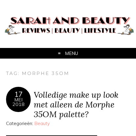
MENU
TAG:
MORPHE 35OM
Volledige make up look
17
MEI
met alleen de Morphe
2018
35OM palette?
Categorieën:
Beauty