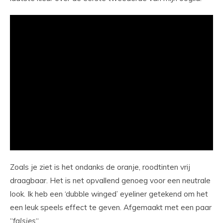
Zoals je ziet is het ondanks de oranje, roodtinten vrij
draagbaar. Het is net opvallend genoeg voor een neutrale
look. Ik heb een ‘dubble winged’ eyeliner getekend om het
een leuk speels effect te geven. Afgemaakt met een paar
“
falsies
“.