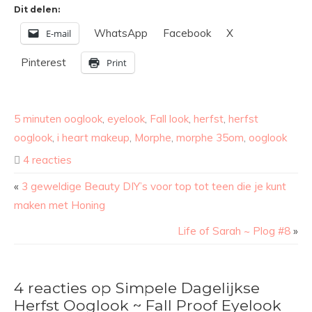
Dit delen:
WhatsApp
Facebook
X
E-mail
Pinterest
Print
5 minuten ooglook
,
eyelook
,
Fall look
,
herfst
,
herfst
ooglook
,
i heart makeup
,
Morphe
,
morphe 35om
,
ooglook
4 reacties
«
3 geweldige Beauty DIY’s voor top tot teen die je kunt
maken met Honing
Life of Sarah ~ Plog #8
»
4 reacties op Simpele Dagelijkse
Herfst Ooglook ~ Fall Proof Eyelook