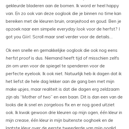
gekleurde bladeren aan de bomen. Ik word er heel happy
van. En zo ook van deze ooglook die je binnen
no
time
kan
bereiken met de kleuren bruin, oranje/rood en goud. Ben je
opzoek naar een simpele
everyday
look
voor de herfst? I
got you
Giirl
. Scroll maar snel verder voor de details…
Ok een snelle en gemakkelijke ooglook die ook nog eens
herfst
proof
is dus. Niemand heeft tijd of misschien zelfs
zin om uren voor de spiegel te spenderen voor de
perfecte eyelook. Ik ook niet. Natuurlijk heb ik dagen dat ik
het liefst de hele dag lekker aan de gang ben met mijn
make upjes, maar realiteit is dat die dagen erg zeldzaam
zijn als “
Mother
of two
” en een baan. Dit is dan een van de
looks die ik snel en zorgeloos fix en er nog goed uitziet
ook. Ik kwak gewoon drie kleuren op mijn ogen, één kleur in
mijn crease, één kleur in mijn buitenste ooghoek en de
laatste kleur over de eerste tweederde van mijn ooglid.