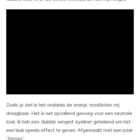
Zoals je ziet is het ondanks de oranje, roodtinten vrij
draagbaar. Het is net opvallend genoeg voor een neutrale
look. Ik heb een ‘dubble winged’ eyeliner getekend om het
een leuk speels effect te geven. Afgemaakt met een paar
“
falsies
“.