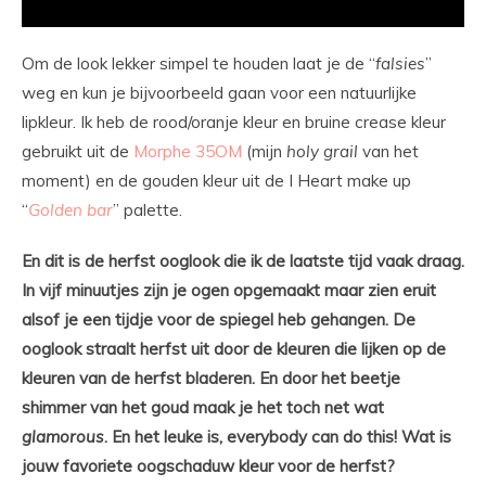
Om de look lekker simpel te houden laat je de “
falsies
”
weg en kun je bijvoorbeeld gaan voor een natuurlijke
lipkleur. Ik heb de rood/oranje kleur en bruine crease kleur
gebruikt uit de
Morphe 35OM
(mijn
holy grail
van het
moment) en de gouden kleur uit de I Heart make up
“
Golden bar
” palette.
En dit is de herfst ooglook die ik de laatste tijd vaak draag.
In vijf minuutjes zijn je ogen opgemaakt maar zien eruit
alsof je een tijdje voor de spiegel heb gehangen. De
ooglook straalt herfst uit door de kleuren die lijken op de
kleuren van de herfst bladeren. En door het beetje
shimmer van het goud maak je het toch net wat
glamorous
. En het leuke is, everybody can do this! Wat is
jouw favoriete oogschaduw kleur voor de herfst?