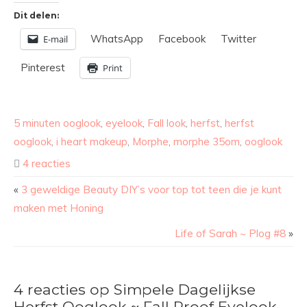
Dit delen:
WhatsApp
Facebook
Twitter
E-mail
Pinterest
Print
5 minuten ooglook
,
eyelook
,
Fall look
,
herfst
,
herfst
ooglook
,
i heart makeup
,
Morphe
,
morphe 35om
,
ooglook
4 reacties
«
3 geweldige Beauty DIY’s voor top tot teen die je kunt
maken met Honing
Life of Sarah ~ Plog #8
»
4 reacties op Simpele Dagelijkse
Herfst Ooglook ~ Fall Proof Eyelook