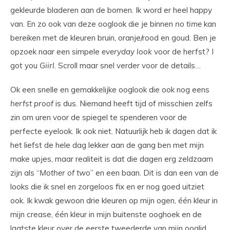
gekleurde bladeren aan de bomen. Ik word er heel happy
van. En zo ook van deze ooglook die je binnen
no
time
kan
bereiken met de kleuren bruin, oranje/rood en goud. Ben je
opzoek naar een simpele
everyday
look
voor de herfst? I
got you
Giirl
. Scroll maar snel verder voor de details…
Ok een snelle en gemakkelijke ooglook die ook nog eens
herfst
proof
is dus. Niemand heeft tijd of misschien zelfs
zin om uren voor de spiegel te spenderen voor de
perfecte eyelook. Ik ook niet. Natuurlijk heb ik dagen dat ik
het liefst de hele dag lekker aan de gang ben met mijn
make upjes, maar realiteit is dat die dagen erg zeldzaam
zijn als “
Mother
of two
” en een baan. Dit is dan een van de
looks die ik snel en zorgeloos fix en er nog goed uitziet
ook. Ik kwak gewoon drie kleuren op mijn ogen, één kleur in
mijn crease, één kleur in mijn buitenste ooghoek en de
laatste kleur over de eerste tweederde van mijn ooglid.