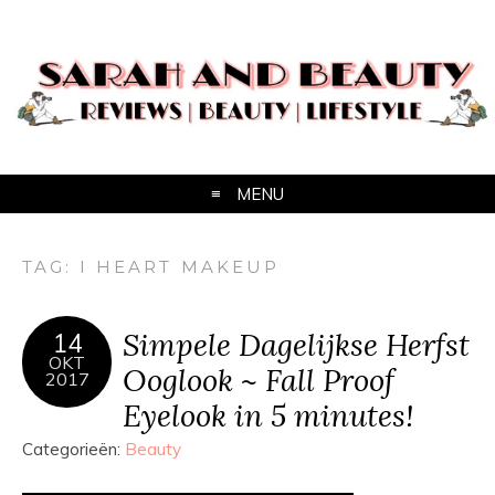
MENU
TAG:
I HEART MAKEUP
Simpele Dagelijkse Herfst
14
OKT
Ooglook ~ Fall Proof
2017
Eyelook in 5 minutes!
Categorieën:
Beauty