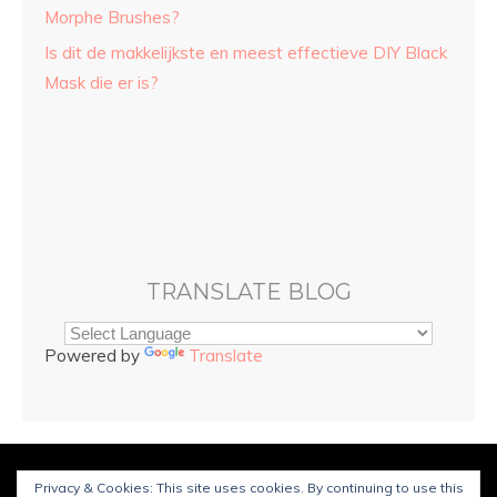
Morphe Brushes?
Is dit de makkelijkste en meest effectieve DIY Black
Mask die er is?
TRANSLATE BLOG
Powered by
Translate
© Copyright
Sarah and Beauty
2025. Mogelijk gemaakt door
Privacy & Cookies: This site uses cookies. By continuing to use this
WordPress
.
Ontworpen door Bluchic