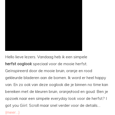
Hello lieve lezers. Vandaag heb ik een simpele
herfst
ooglook
speciaal voor de mooie herfst.
Geïnspireerd door de mooie bruin, oranje en rood
gekleurde bladeren aan de bomen. Ik word er heel happy
van. En zo ook van deze ooglook die je binnen
no
time
kan
bereiken met de kleuren bruin, oranje/rood en goud. Ben je
opzoek naar een simpele
everyday
look
voor de herfst? I
got you
Giirl
. Scroll maar snel verder voor de details…
(meer…)