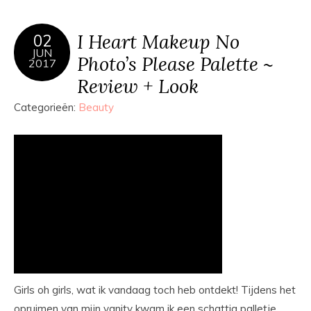
I Heart Makeup No
02
JUN
Photo’s Please Palette ~
2017
Review + Look
Categorieën:
Beauty
Girls oh girls, wat ik vandaag toch heb ontdekt! Tijdens het
opruimen van mijn vanity kwam ik een schattig palletje