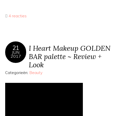
4 reacties
I Heart Makeup GOLDEN
21
JUN
BAR palette ~ Review +
2017
Look
Categorieën:
Beauty