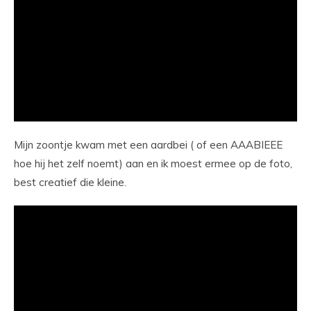
Mijn zoontje kwam met een aardbei ( of een AAABIEEE
hoe hij het zelf noemt) aan en ik moest ermee op de foto,
best creatief die kleine.