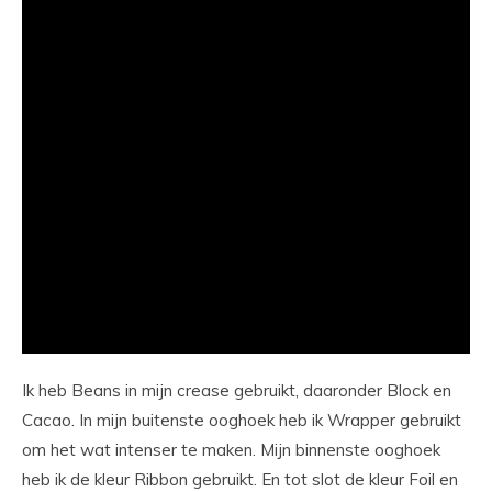
Ik heb Beans in mijn crease gebruikt, daaronder Block en
Cacao. In mijn buitenste ooghoek heb ik Wrapper gebruikt
om het wat intenser te maken. Mijn binnenste ooghoek
heb ik de kleur Ribbon gebruikt. En tot slot de kleur Foil en