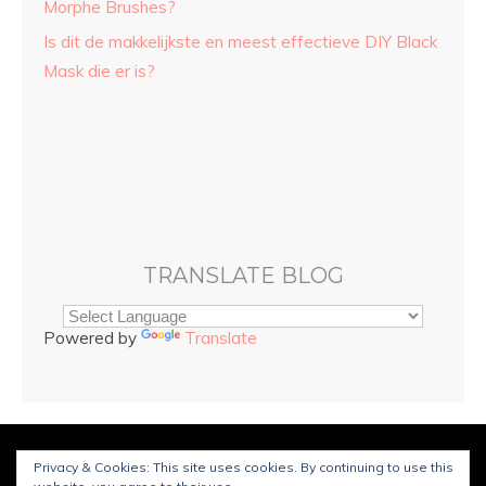
Morphe Brushes?
Is dit de makkelijkste en meest effectieve DIY Black
Mask die er is?
TRANSLATE BLOG
Powered by
Translate
© Copyright
Sarah and Beauty
2025. Mogelijk gemaakt door
Privacy & Cookies: This site uses cookies. By continuing to use this
WordPress
.
Ontworpen door Bluchic