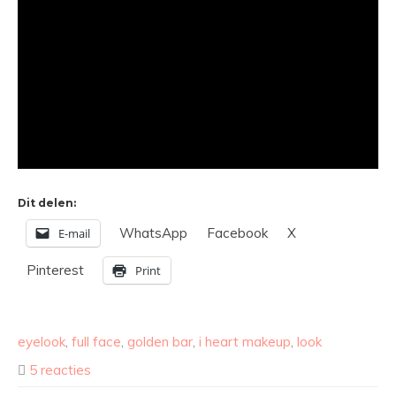
Dit delen:
WhatsApp
Facebook
X
E-mail
Pinterest
Print
eyelook
,
full face
,
golden bar
,
i heart makeup
,
look
5 reacties