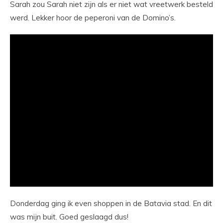
Sarah zou Sarah niet zijn als er niet wat vreetwerk besteld
werd. Lekker hoor de peperoni van de Domino’s.
Donderdag ging ik even shoppen in de Batavia stad. En dit
was mijn buit. Goed geslaagd dus!