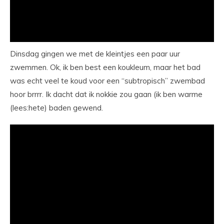
Dinsdag gingen we met de kleintjes een paar uur
zwemmen. Ok, ik ben best een koukleum, maar het bad
was echt veel te koud voor een “subtropisch” zwembad
hoor brrrr. Ik dacht dat ik nokkie zou gaan (ik ben warme
(lees:hete) baden gewend.