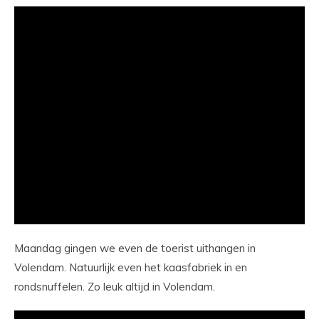
Maandag gingen we even de toerist uithangen in
Volendam. Natuurlijk even het kaasfabriek in en
rondsnuffelen. Zo leuk altijd in Volendam.