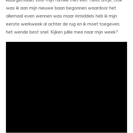
was ik aan mijn nieuwe baan begonnen waardoor het
allemaal even wennen was maar inmiddels heb ik mijn
eerste werkweek al achter de rug en ik moet toegeven,
het wende best snel. Kijken jullie mee naar mijn week?