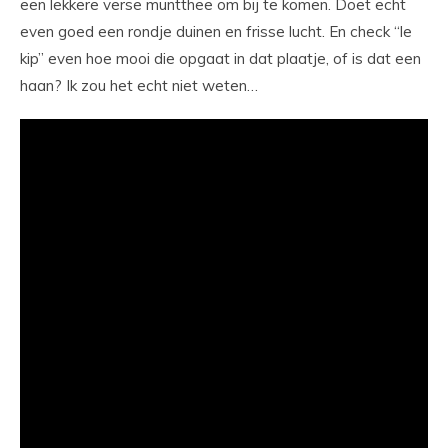
een lekkere verse muntthee om bij te komen. Doet echt
even goed een rondje duinen en frisse lucht. En check “le
kip” even hoe mooi die opgaat in dat plaatje, of is dat een
haan? Ik zou het echt niet weten…