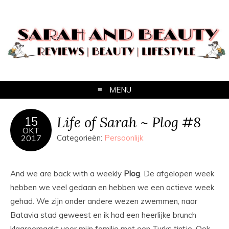
MENU
Life of Sarah ~ Plog #8
15
OKT
2017
Categorieën:
Persoonlijk
And we are back with a weekly
Plog
. De afgelopen week
hebben we veel gedaan en hebben we een actieve week
gehad. We zijn onder andere wezen zwemmen, naar
Batavia stad geweest en ik had een heerlijke brunch
klaargemaakt voor mijn familie met een Turks tintje. Ook