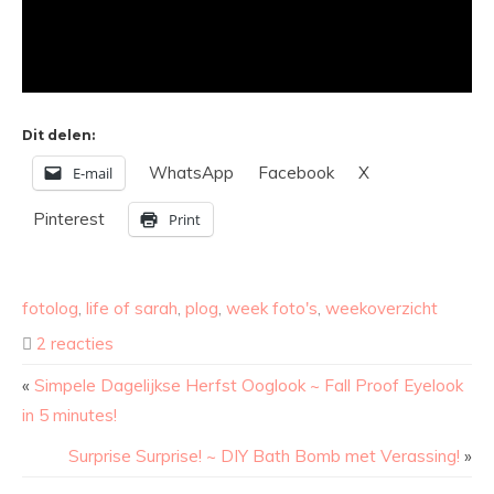
Dit delen:
WhatsApp
Facebook
X
E-mail
Pinterest
Print
fotolog
,
life of sarah
,
plog
,
week foto's
,
weekoverzicht
2 reacties
«
Simpele Dagelijkse Herfst Ooglook ~ Fall Proof Eyelook
in 5 minutes!
Surprise Surprise! ~ DIY Bath Bomb met Verassing!
»