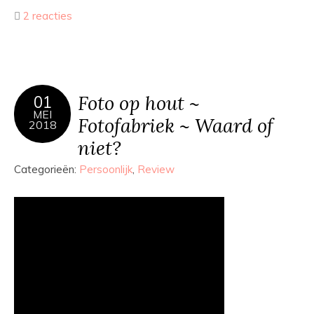
2 reacties
Foto op hout ~
01
MEI
Fotofabriek ~ Waard of
2018
niet?
Categorieën:
Persoonlijk
,
Review