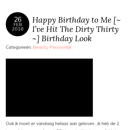
Happy Birthday to Me [~
26
FEB
I’ve Hit The Dirty Thirty
2018
~] Birthday Look
Categorieën:
Beauty
,
Persoonlijk
Ook ik moet er vandaag helaas aan geloven…ik heb de 2