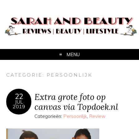
MENU
CATEGORIE:
PERSOONLIJK
Extra grote foto op
22
JUL
canvas via Topdoek.nl
2019
Categorieën:
Persoonlijk
,
Review