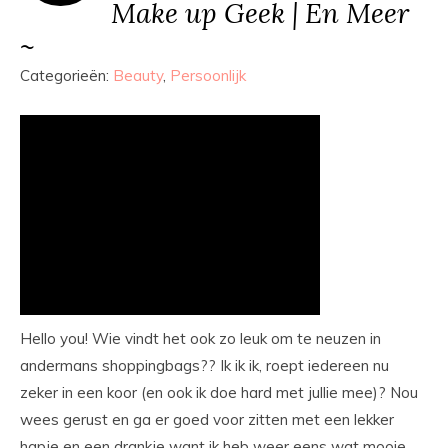
Make up Geek | En Meer
~
Categorieën:
Beauty
,
Persoonlijk
Hello you! Wie vindt het ook zo leuk om te neuzen in
andermans shoppingbags?? Ik ik ik, roept iedereen nu
zeker in een koor (en ook ik doe hard met jullie mee)? Nou
wees gerust en ga er goed voor zitten met een lekker
hapje en een drankje want ik heb weer eens wat mooie