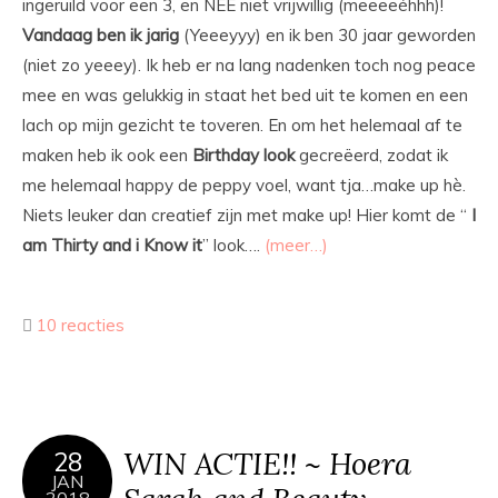
ingeruild voor een 3, en NEE niet vrijwillig (meeeeéhhh)!
Vandaag ben ik jarig
(Yeeeyyy) en ik ben 30 jaar geworden
(niet zo yeeey). Ik heb er na lang nadenken toch nog peace
mee en was gelukkig in staat het bed uit te komen en een
lach op mijn gezicht te toveren. En om het helemaal af te
maken heb ik ook een
Birthday look
gecreëerd, zodat ik
me helemaal happy de peppy voel, want tja…make up hè.
Niets leuker dan creatief zijn met make up! Hier komt de “
I
am Thirty and i Know it
” look….
(meer…)
10 reacties
WIN ACTIE!! ~ Hoera
28
JAN