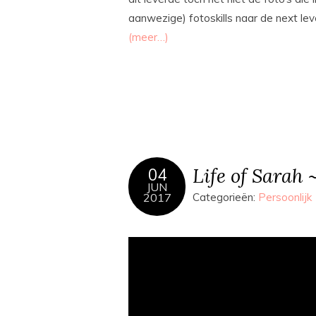
aanwezige) fotoskills naar de next lev
(meer…)
Life of Sarah 
04
JUN
2017
Categorieën:
Persoonlijk