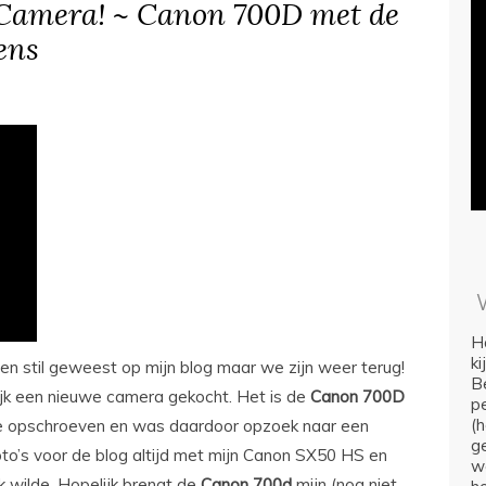
Camera! ~ Canon 700D met de
ens
Ho
k
gen stil geweest op mijn blog maar we zijn weer terug!
Be
ijk een nieuwe camera gekocht. Het is de
Canon
700D
p
(
me opschroeven en was daardoor opzoek naar een
ge
oto’s voor de blog altijd met mijn Canon SX50 HS en
we
ik wilde. Hopelijk brengt de
Canon
700d
mijn (nog niet