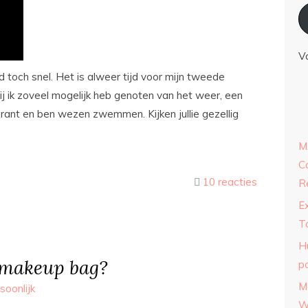
V
 toch snel. Het is alweer tijd voor mijn tweede
 ik zoveel mogelijk heb genoten van het weer, een
rant en ben wezen zwemmen. Kijken jullie gezellig
M
C
10 reacties
R
E
T
H
 makeup bag?
p
M
soonlijk
W