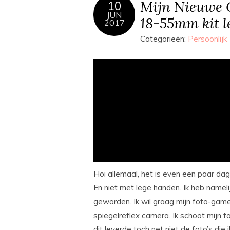
Mijn Nieuwe 
10
JUN
18-55mm kit l
2017
Categorieën:
Persoonlijk
Hoi allemaal, het is even een paar da
En niet met lege handen. Ik heb namel
geworden. Ik wil graag mijn foto-ga
spiegelreflex camera. Ik schoot mijn f
dit leverde toch net niet de foto’s die 