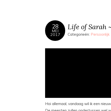
Life of Sarah 
28
MEI
2017
Categorieën:
Persoonlijk
Hoi allemaal, vandaag wil ik een nieuw
De meesten zullen ondertussen wel we