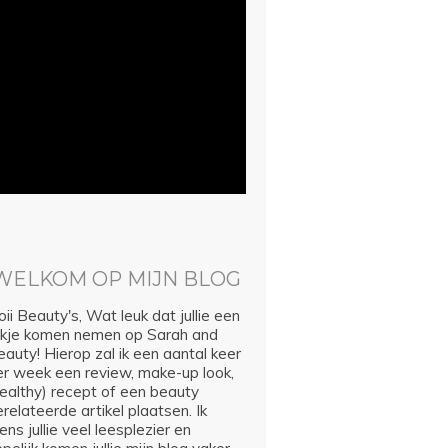
WELKOM OP MIJN BLOG
ii Beauty's, Wat leuk dat jullie een
ijkje komen nemen op Sarah and
auty! Hierop zal ik een aantal keer
er week een review, make-up look,
healthy) recept of een beauty
relateerde artikel plaatsen. Ik
ns jullie veel leesplezier en