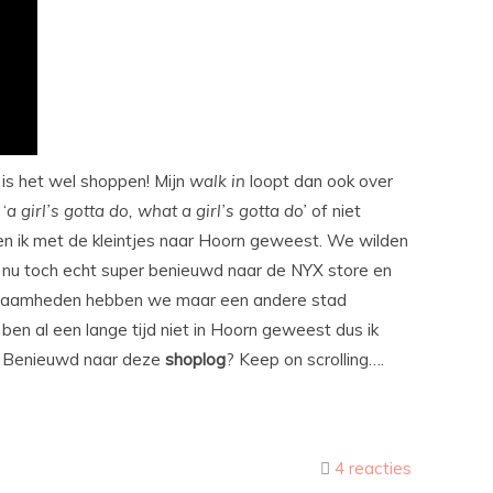
n is het wel shoppen! Mijn
walk
in
loopt dan ook over
‘
a girl’s gotta do, what a girl’s gotta do’
of niet
en ik met de kleintjes naar Hoorn geweest. We wilden
n nu toch echt super benieuwd naar de NYX store en
aamheden hebben we maar een andere stad
 ben al een lange tijd niet in Hoorn geweest dus ik
n. Benieuwd naar deze
shoplog
? Keep on scrolling….
4 reacties