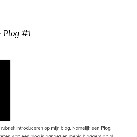
~ Plog #1
 rubriek introduceren op mijn blog. Namelijk een
Plog
.
ten wat een plog is aangezien menig bloggers dit al