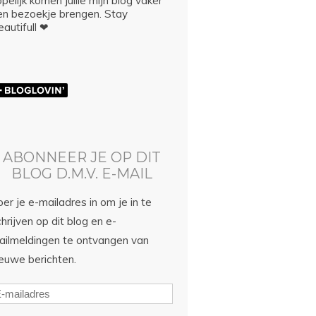
pelijk komen jullie mijn blog vaker
en bezoekje brengen. Stay
autifull ❤
ABONNEER JE OP DIT
BLOG D.M.V. E-MAIL
er je e-mailadres in om je in te
hrijven op dit blog en e-
ailmeldingen te ontvangen van
ieuwe berichten.