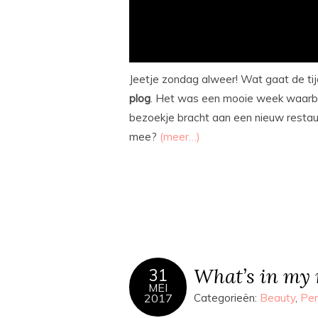
Jeetje zondag alweer! Wat gaat de tijd
plog
. Het was een mooie week waarbij
bezoekje bracht aan een nieuw restau
mee?
(meer…)
What’s in my
31
MEI
2017
Categorieën:
Beauty
,
Per