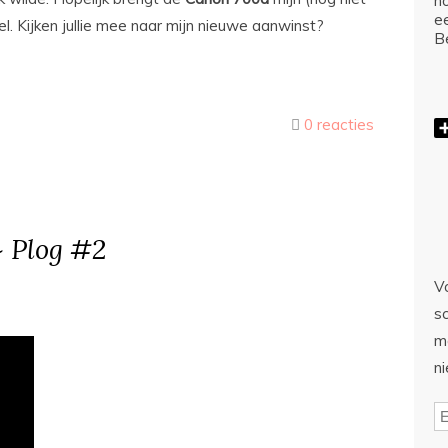
ho
e
el. Kijken jullie mee naar mijn nieuwe aanwinst?
Be
0 reacties
~ Plog #2
Vo
sc
m
n