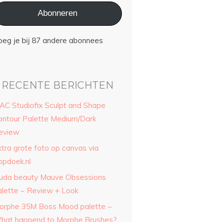
Abonneren
oeg je bij 87 andere abonnees
RECENTE BERICHTEN
AC Studiofix Sculpt and Shape
ontour Palette Medium/Dark
eview
xtra grote foto op canvas via
opdoek.nl
uda beauty Mauve Obsessions
alette ~ Review + Look
orphe 35M Boss Mood palette ~
hat happend to Morphe Brushes?