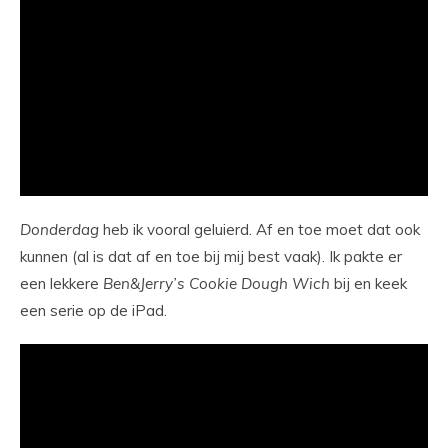
Donderdag
heb ik vooral geluierd. Af en toe moet dat ook
kunnen (al is dat af en toe bij mij best vaak). Ik pakte er
een lekkere
Ben&Jerry’s Cookie Dough Wich
bij en keek
een serie op de iPad.