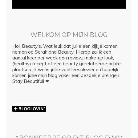
WELKOM OP MIJN BLOG
Hoii Beauty's, Wat leuk dat jullie een kijkje komen
nemen op Sarah and Beauty! Hierop zal ik een
aantal keer per week een review, make-up look,
(healthy) recept of een beauty gerelateerde artikel
plaatsen. Ik wens jullie veel leesplezier en hopelijk
komen jullie mijn blog vaker een bezoekje brengen.
Stay Beautifull ❤
ABONNEER JE OP DIT BLOG D.M.V.