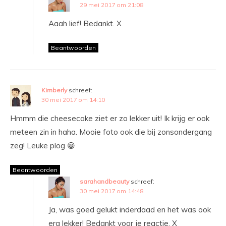
29 mei 2017 om 21:08
Aaah lief! Bedankt. X
Beantwoorden
Kimberly
schreef:
30 mei 2017 om 14:10
Hmmm die cheesecake ziet er zo lekker uit! Ik krijg er ook
meteen zin in haha. Mooie foto ook die bij zonsondergang
zeg! Leuke plog 😀
Beantwoorden
sarahandbeauty
schreef:
30 mei 2017 om 14:48
Ja, was goed gelukt inderdaad en het was ook
erg lekker! Bedankt voor je reactie. X