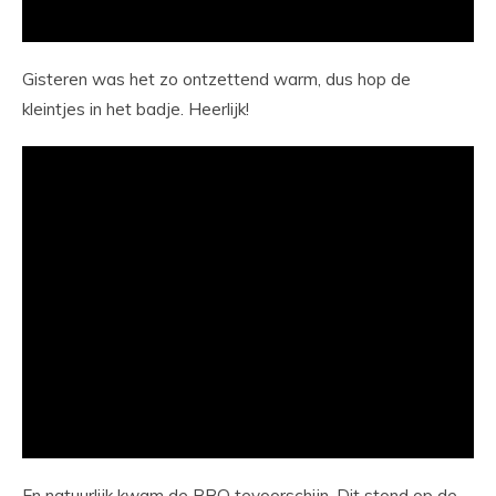
Gisteren was het zo ontzettend warm, dus hop de
kleintjes in het badje. Heerlijk!
En natuurlijk kwam de BBQ tevoorschijn. Dit stond op de