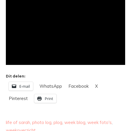
Dit delen:
WhatsApp
Facebook
X
E-mail
Pinterest
Print
life of sarah
,
photo log
,
plog
,
week blog
,
week foto's
,
weekoverzicht