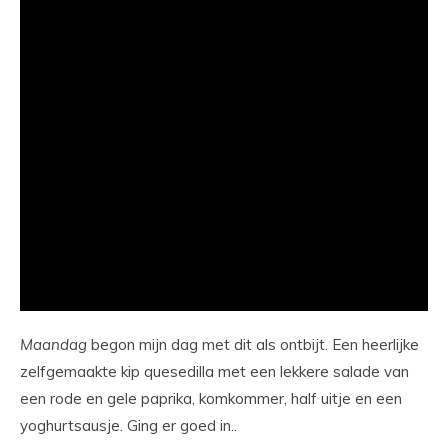
Maandag
begon mijn dag met dit als ontbijt. Een heerlijke
zelfgemaakte kip quesedilla met een lekkere salade van
een rode en gele paprika, komkommer, half uitje en een
yoghurtsausje. Ging er goed in..