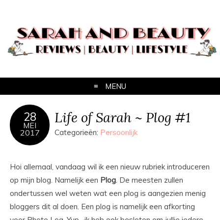
MENU
Life of Sarah ~ Plog #1
28
MEI
2017
Categorieën:
Persoonlijk
Hoi allemaal, vandaag wil ik een nieuw rubriek introduceren
op mijn blog. Namelijk een
Plog
. De meesten zullen
ondertussen wel weten wat een plog is aangezien menig
bloggers dit al doen. Een plog is namelijk een afkorting
voor Photo Log. Yup…ik heb ook besloten om jullie iedere