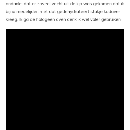
ondanks dat er zoveel vocht uit de kip was gekomen dat ik
bijna medelijden met dat gedehydrateert stukje kadaver
kreeg. Ik ga de halogeen oven denk ik wel valer gebruiken.