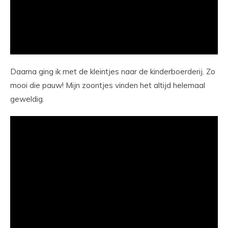
Daarna ging ik met de kleintjes naar de kinderboerderij. Zo
mooi die pauw! Mijn zoontjes vinden het altijd helemaal
geweldig.