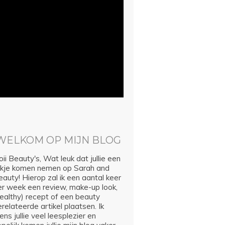
WELKOM OP MIJN BLOG
ii Beauty's, Wat leuk dat jullie een
ijkje komen nemen op Sarah and
auty! Hierop zal ik een aantal keer
er week een review, make-up look,
healthy) recept of een beauty
relateerde artikel plaatsen. Ik
ns jullie veel leesplezier en