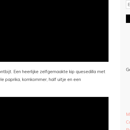
G
ntbijt. Een heerlijke zelfgemaakte kip quesedilla met
le paprika, komkommer, half uitje en een
M
C
R