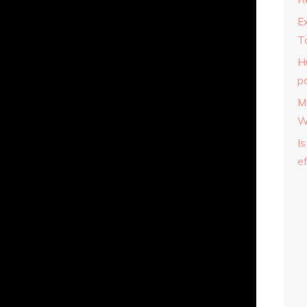
E
T
H
p
M
W
Is
ef