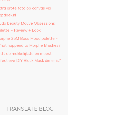
xtra grote foto op canvas via
opdoek.nl
uda beauty Mauve Obsessions
alette ~ Review + Look
orphe 35M Boss Mood palette ~
hat happend to Morphe Brushes?
 dit de makkelijkste en meest
fectieve DIY Black Mask die er is?
TRANSLATE BLOG