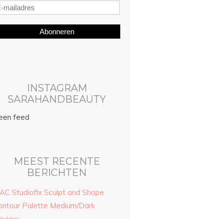
Abonneren
INSTAGRAM
SARAHANDBEAUTY
een feed
MEEST RECENTE
BERICHTEN
AC Studiofix Sculpt and Shape
ontour Palette Medium/Dark
eview