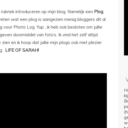
 rubriek introduceren op mijn blog. Namelijk een
Plog
.
ten wat een plog is aangezien menig bloggers dit al
ng voor Photo Log. Yup…ik heb ook besloten om jullie
geven doormiddel van foto’s. Ik vind het zelf altijd
zien en ik hoop dat jullie mijn plogs ook met plezier
og:
LIFE OF SARAH!
Ho
k
Be
p
(
ge
we