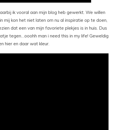
arbij ik vooral aan mijn blog heb gewerkt. We willen
in mij kon het niet laten om nu al inspiratie op te doen,
n dat een van mijn favoriete plekjes is in huis. Dus
aatje tegen…ooohh man i need this in my life! Geweldig
n hier en daar wat kleur.