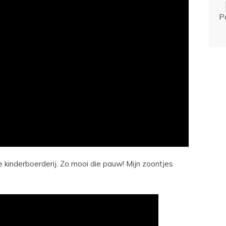
P
e kinderboerderij. Zo mooi die pauw! Mijn zoontjes