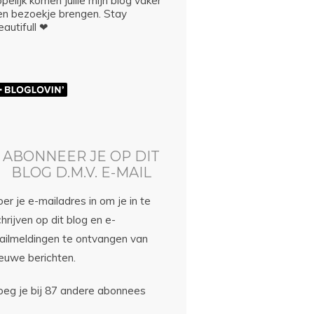
pelijk komen jullie mijn blog vaker
en bezoekje brengen. Stay
autifull ❤
ABONNEER JE OP DIT
BLOG D.M.V. E-MAIL
er je e-mailadres in om je in te
hrijven op dit blog en e-
ailmeldingen te ontvangen van
ieuwe berichten.
oeg je bij 87 andere abonnees