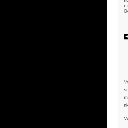
ho
e
Be
Vo
sc
m
n
V