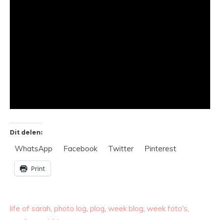
Dit delen:
WhatsApp
Facebook
Twitter
Pinterest
Print
life of sarah
,
photo log
,
plog
,
week blog
,
week foto's
,