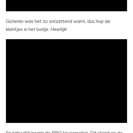
Gisteren was het zo ontzettend warm, dus hop de
kleintjes in het badje. Heerlijk!
En natuurlijk kwam de BBQ tevoorschijn. Dit stond op de