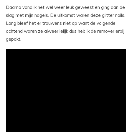
Daarna vond ik het wel weer leuk geweest en ging aan de
slag met mijn nagels. De uitkomst waren deze glitter nails.
Lang bleef het er trouwens niet op want de volgende
ochtend waren ze alweer lelijk dus heb ik de remover erbij
gepakt.