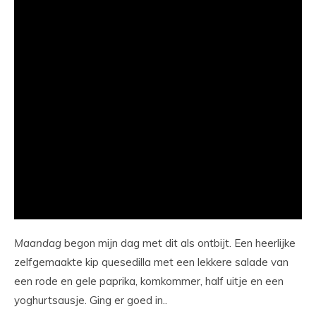
Maandag
begon mijn dag met dit als ontbijt. Een heerlijke
zelfgemaakte kip quesedilla met een lekkere salade van
een rode en gele paprika, komkommer, half uitje en een
yoghurtsausje. Ging er goed in..