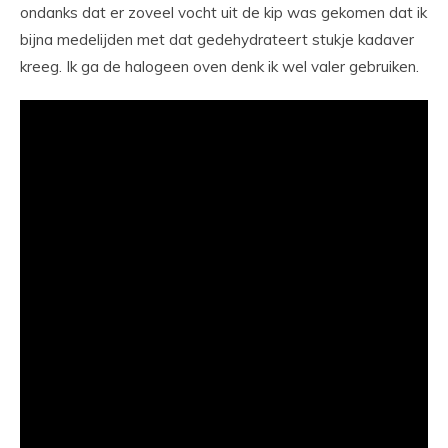
ondanks dat er zoveel vocht uit de kip was gekomen dat ik
bijna medelijden met dat gedehydrateert stukje kadaver
kreeg. Ik ga de halogeen oven denk ik wel valer gebruiken.