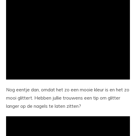
Nog eentje dan, omdat het zo een mooie kleur is en het zo
mooi glittert. Hebben jullie trouwens een tip om glitter
langer op de nagels te laten zitten?