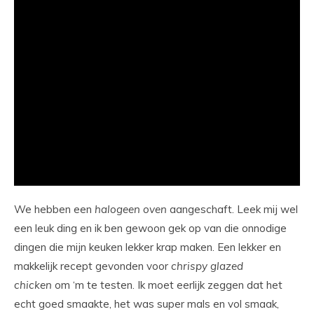
We hebben een
halogeen
oven
aangeschaft. Leek mij wel
een leuk ding en ik ben gewoon gek op van die onnodige
dingen die mijn keuken lekker krap maken. Een lekker en
makkelijk recept gevonden voor
chrispy
glazed
chicken
om ‘m te testen. Ik moet eerlijk zeggen dat het
echt goed smaakte, het was super mals en vol smaak,