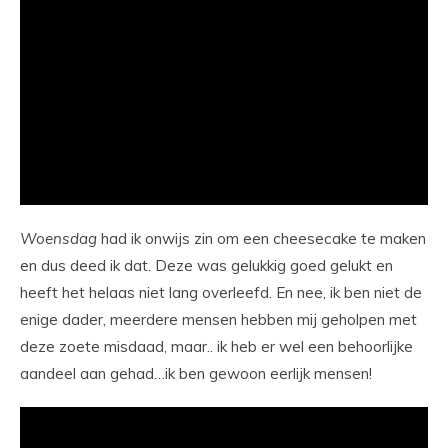
Woensdag
had ik onwijs zin om een cheesecake te maken
en dus deed ik dat. Deze was gelukkig goed gelukt en
heeft het helaas niet lang overleefd. En nee, ik ben niet de
enige dader, meerdere mensen hebben mij geholpen met
deze zoete misdaad, maar.. ik heb er wel een behoorlijke
aandeel aan gehad…ik ben gewoon eerlijk mensen!