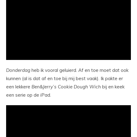
Donderdag
heb ik vooral geluierd. Af en toe moet dat ook
kunnen (al is dat af en toe bij mij best vaak). Ik pakte er
een lekkere
Ben&Jerry’s Cookie Dough Wich
bij en keek
een serie op de iPad.