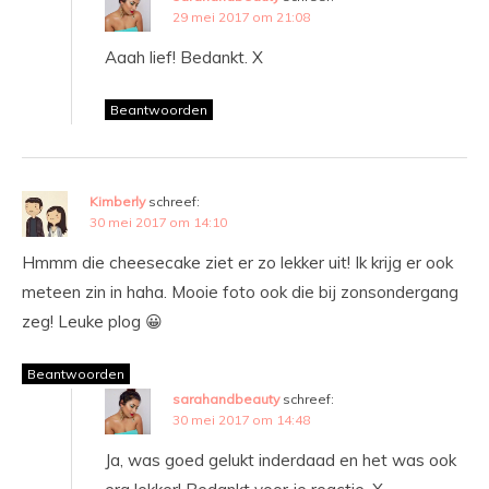
29 mei 2017 om 21:08
Aaah lief! Bedankt. X
Beantwoorden
Kimberly
schreef:
30 mei 2017 om 14:10
Hmmm die cheesecake ziet er zo lekker uit! Ik krijg er ook
meteen zin in haha. Mooie foto ook die bij zonsondergang
zeg! Leuke plog 😀
Beantwoorden
sarahandbeauty
schreef:
30 mei 2017 om 14:48
Ja, was goed gelukt inderdaad en het was ook