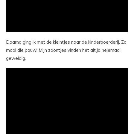
Daarna ging ik met de kleintjes naar de kinderboerderij. Zo
mooi die pauw! Mijn zoontjes vinden het altijd helemaal
geweldig.