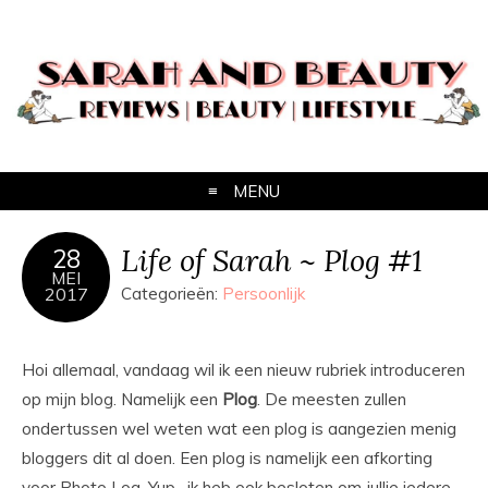
MENU
Life of Sarah ~ Plog #1
28
MEI
2017
Categorieën:
Persoonlijk
Hoi allemaal, vandaag wil ik een nieuw rubriek introduceren
op mijn blog. Namelijk een
Plog
. De meesten zullen
ondertussen wel weten wat een plog is aangezien menig
bloggers dit al doen. Een plog is namelijk een afkorting
voor Photo Log. Yup…ik heb ook besloten om jullie iedere