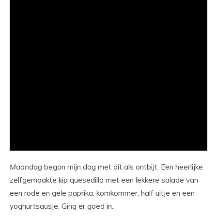
Maandag
begon mijn dag met dit als ontbijt. Een heerlijke
zelfgemaakte kip quesedilla met een lekkere salade van
een rode en gele paprika, komkommer, half uitje en een
yoghurtsausje. Ging er goed in..