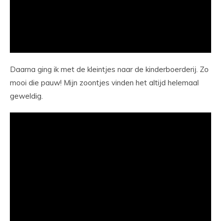
Daarna ging ik met de kleintjes naar de kinderboerderij. Zo
mooi die pauw! Mijn zoontjes vinden het altijd helemaal
geweldig.