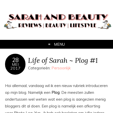
MENU
Life of Sarah ~ Plog #1
28
MEI
2017
Categorieën:
Persoonlijk
Hoi allemaal, vandaag wil ik een nieuw rubriek introduceren
op mijn blog. Namelijk een
Plog
. De meesten zullen
ondertussen wel weten wat een plog is aangezien menig
bloggers dit al doen. Een plog is namelijk een afkorting
voor Photo Log. Yup…ik heb ook besloten om jullie iedere