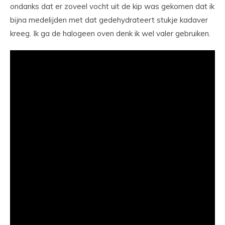
ondanks dat er zoveel vocht uit de kip was gekomen dat ik
bijna medelijden met dat gedehydrateert stukje kadaver
kreeg. Ik ga de halogeen oven denk ik wel valer gebruiken.