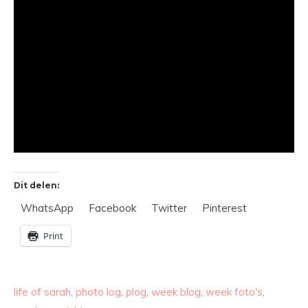
Dit delen:
WhatsApp
Facebook
Twitter
Pinterest
Print
life of sarah
,
photo log
,
plog
,
week blog
,
week foto's
,