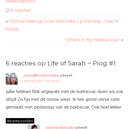
weekoverzicht
6 reacties
«
Festival Make up Look With Fake Lip Piercing – Gold &
Purple
What’s in my makeup bag?
»
6 reacties op Life of Sarah ~ Plog #1
jonna@burgertrutjes
schreef:
28 mei 2017 om 14:20
Jullie hebben flink uitgepakt met de barbecue, doen wij ook
altijd! Zo fijn met dit mooie weer. Ik heb gister verse sate
gemaakt met pindasaus van de barbecue. Ook heel lekker
Beantwoorden
sarahandbeauty
schreef: