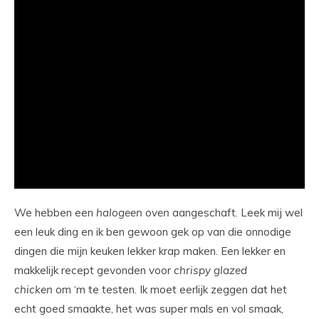
We hebben een
halogeen
oven
aangeschaft. Leek mij wel
een leuk ding en ik ben gewoon gek op van die onnodige
dingen die mijn keuken lekker krap maken. Een lekker en
makkelijk recept gevonden voor
chrispy
glazed
chicken
om ‘m te testen. Ik moet eerlijk zeggen dat het
echt goed smaakte, het was super mals en vol smaak,