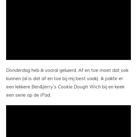
Donderdag
heb ik vooral geluierd. Af en toe moet dat ook
kunnen (al is dat af en toe bij mij best vaak). Ik pakte er
een lekkere
Ben&Jerry’s Cookie Dough Wich
bij en keek
een serie op de iPad.