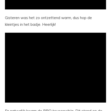
Gisteren was het zo ontzettend warm, dus hop de
kleintjes in het badje. Heerlijk!
En natuurlijk kwam de BBQ tevoorschijn. Dit stond op de