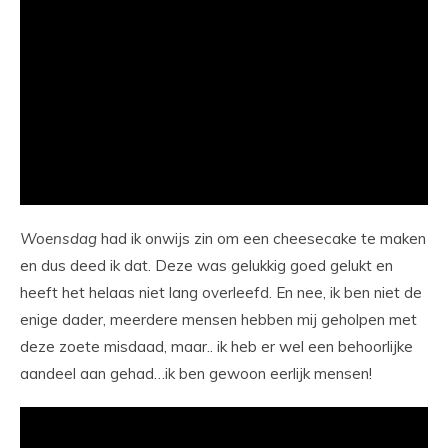
Woensdag
had ik onwijs zin om een cheesecake te maken
en dus deed ik dat. Deze was gelukkig goed gelukt en
heeft het helaas niet lang overleefd. En nee, ik ben niet de
enige dader, meerdere mensen hebben mij geholpen met
deze zoete misdaad, maar.. ik heb er wel een behoorlijke
aandeel aan gehad…ik ben gewoon eerlijk mensen!