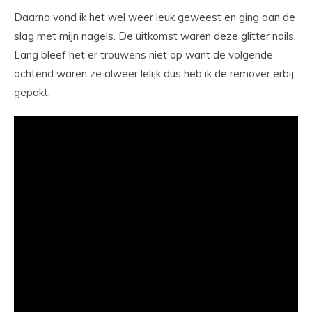
Daarna vond ik het wel weer leuk geweest en ging aan de
slag met mijn nagels. De uitkomst waren deze glitter nails.
Lang bleef het er trouwens niet op want de volgende
ochtend waren ze alweer lelijk dus heb ik de remover erbij
gepakt.