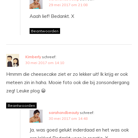
29 mei 2017 om 21:08
Aaah lief! Bedankt. X
Beantwoorden
Kimberly
schreef:
30 mei 2017 om 14:10
Hmmm die cheesecake ziet er zo lekker uit! Ik krijg er ook
meteen zin in haha. Mooie foto ook die bij zonsondergang
zeg! Leuke plog 😀
Beantwoorden
sarahandbeauty
schreef:
30 mei 2017 om 14:48
Ja, was goed gelukt inderdaad en het was ook