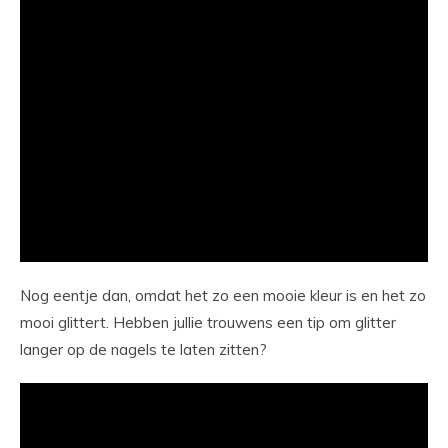
Nog eentje dan, omdat het zo een mooie kleur is en het zo
mooi glittert. Hebben jullie trouwens een tip om glitter
langer op de nagels te laten zitten?