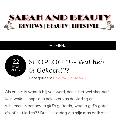
MENU
SHOPLOG !!! ~ Wat heb
22
MEI
ik Gekocht??
2017
Categorieën:
Beauty
,
Persoonlijk
Als er iets is waar ik blij van word, dan is het wel shoppen!
Mijn
walk
in
loopt dan ook over van de kleding en
schoenen. Maar hey, ‘
a girl’s gotta do, what a girl’s gotta
do’
of niet ladies?? Dus…zaterdag zijn mijn man en ik met