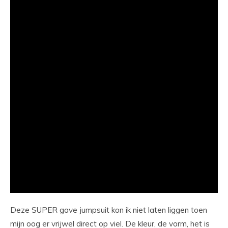
Deze SUPER gave jumpsuit kon ik niet laten liggen toen
mijn oog er vrijwel direct op viel. De kleur, de vorm, het is