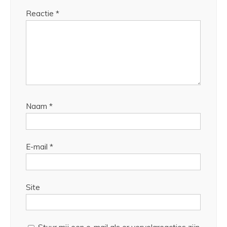
Reactie
*
Naam
*
E-mail
*
Site