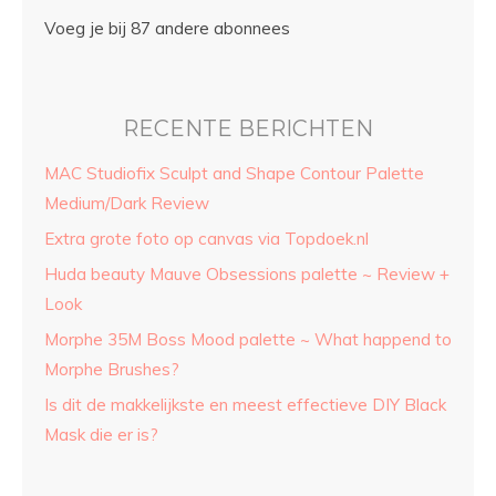
Voeg je bij 87 andere abonnees
RECENTE BERICHTEN
MAC Studiofix Sculpt and Shape Contour Palette
Medium/Dark Review
Extra grote foto op canvas via Topdoek.nl
Huda beauty Mauve Obsessions palette ~ Review +
Look
Morphe 35M Boss Mood palette ~ What happend to
Morphe Brushes?
Is dit de makkelijkste en meest effectieve DIY Black
Mask die er is?