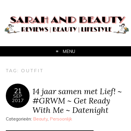
MENU
TAG:
OUTFIT
14 jaar samen met Lief! ~
21
SEP
#GRWM ~ Get Ready
2017
With Me ~ Datenight
Categorieën:
Beauty
,
Persoonlijk