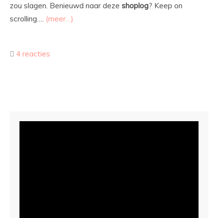
zou slagen. Benieuwd naar deze
shoplog
? Keep on
scrolling….
(meer…)
4 reacties