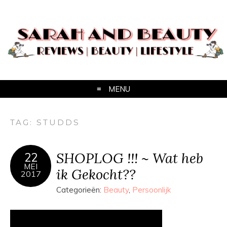
MENU
TAG:
STUDDS
SHOPLOG !!! ~ Wat heb
22
MEI
ik Gekocht??
2017
Categorieën:
Beauty
,
Persoonlijk