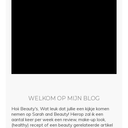
WELKOM OP MIJN BLOG
Hoii Beauty's, Wat leuk dat jullie een kijkje komen
nemen op Sarah and Beauty! Hierop zal ik een
aantal keer per week een review, make-up look,
(healthy) recept of een beauty gerelateerde artikel