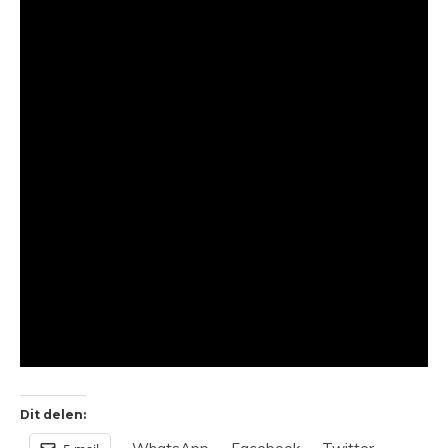
Dit delen: