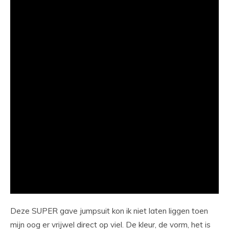
Deze SUPER gave jumpsuit kon ik niet laten liggen toen
mijn oog er vrijwel direct op viel. De kleur, de vorm, het is