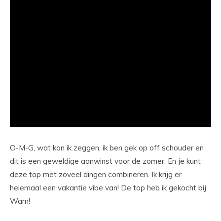
O-M-G, wat kan ik zeggen, ik ben gek op off schouder en
dit is een geweldige aanwinst voor de zomer. En je kunt
deze top met zoveel dingen combineren. Ik krijg er
helemaal een vakantie vibe van! De top heb ik gekocht bij
Wam!