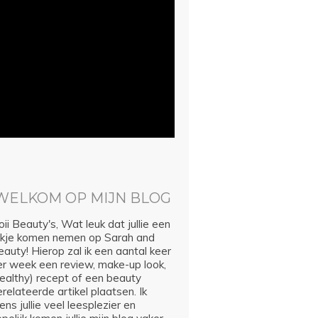
WELKOM OP MIJN BLOG
ii Beauty's, Wat leuk dat jullie een
ijkje komen nemen op Sarah and
auty! Hierop zal ik een aantal keer
er week een review, make-up look,
healthy) recept of een beauty
relateerde artikel plaatsen. Ik
ns jullie veel leesplezier en