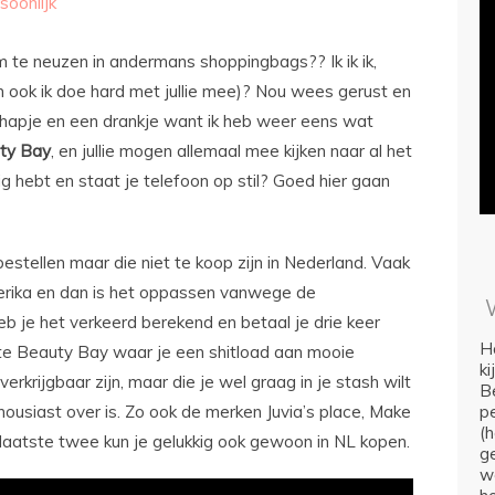
soonlijk
m te neuzen in andermans shoppingbags?? Ik ik ik,
en ook ik doe hard met jullie mee)? Nou wees gerust en
r hapje en een drankje want ik heb weer eens wat
ty
Bay
, en jullie mogen allemaal mee kijken naar al het
g hebt en staat je telefoon op stil? Goed hier gaan
 bestellen maar die niet te koop zijn in Nederland. Vaak
merika en dan is het oppassen vanwege de
b je het verkeerd berekend en betaal je drie keer
Ho
ite Beauty Bay waar je een shitload aan mooie
k
erkrijgbaar zijn, maar die je wel graag in je stash wilt
Be
housiast over is. Zo ook de merken Juvia’s place, Make
p
(
laatste twee kun je gelukkig ook gewoon in NL kopen.
ge
we