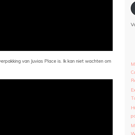
V
 verpakking van Juvias Place is. Ik kan niet wachten om
M
C
R
E
T
H
p
M
W