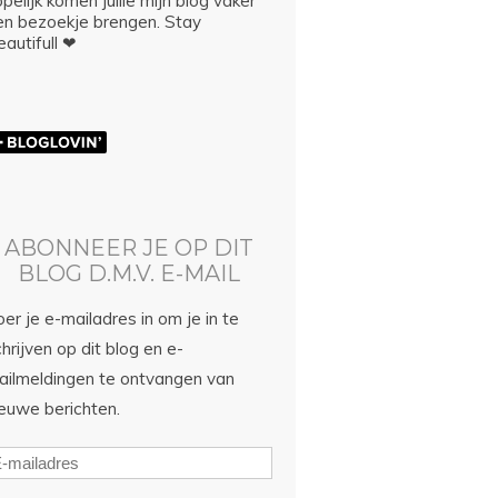
pelijk komen jullie mijn blog vaker
en bezoekje brengen. Stay
autifull ❤
ABONNEER JE OP DIT
BLOG D.M.V. E-MAIL
er je e-mailadres in om je in te
hrijven op dit blog en e-
ailmeldingen te ontvangen van
ieuwe berichten.