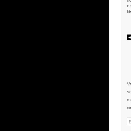
ho
e
Be
Vo
sc
m
n