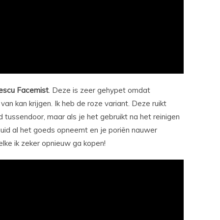
escu
Facemist
. Deze is zeer gehypet omdat
van kan krijgen. Ik heb de roze variant. Deze ruikt
nd tussendoor, maar als je het gebruikt na het reinigen
huid al het goeds opneemt en je poriën nauwer
welke ik zeker opnieuw ga kopen!