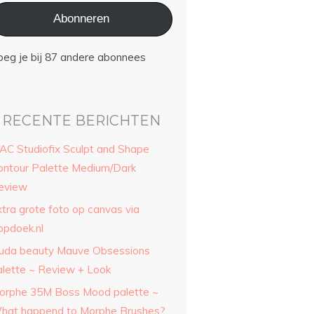
Abonneren
oeg je bij 87 andere abonnees
RECENTE BERICHTEN
AC Studiofix Sculpt and Shape
ontour Palette Medium/Dark
eview
xtra grote foto op canvas via
opdoek.nl
uda beauty Mauve Obsessions
alette ~ Review + Look
orphe 35M Boss Mood palette ~
hat happend to Morphe Brushes?