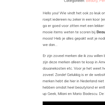
Categorieën:
Beauty
,
Per
Hello you! Wie vindt het ook zo leuk o
roept iedereen nu zeker in een koor (
ga er goed voor zitten met een lekke
mooie items weten te scoren bij
Beau
moois! Heb je alles gepakt wat je nodi
we dan…
Er zijn zoveel merken die ik zou willen
zijn deze merken alleen te koop in A
douanekosten etc. Voor je het weet he
zoveel. Zonde! Gelukkig is er de webs
merken hebt die hier in Nederland niet v
hebben omdat heel
beautyland
er ent
up Geek, Milani en Mario Badescu. De 