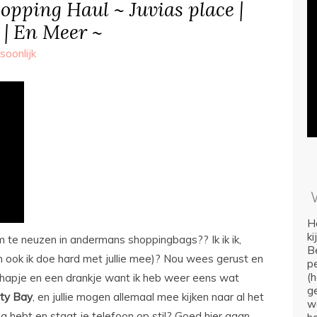
opping Haul ~ Juvias place |
| En Meer ~
soonlijk
Ho
k
m te neuzen in andermans shoppingbags?? Ik ik ik,
Be
en ook ik doe hard met jullie mee)? Nou wees gerust en
p
(
r hapje en een drankje want ik heb weer eens wat
ge
ty
Bay
, en jullie mogen allemaal mee kijken naar al het
we
g hebt en staat je telefoon op stil? Goed hier gaan