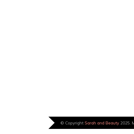
© Copyright
Sarah and Beauty
2025. M