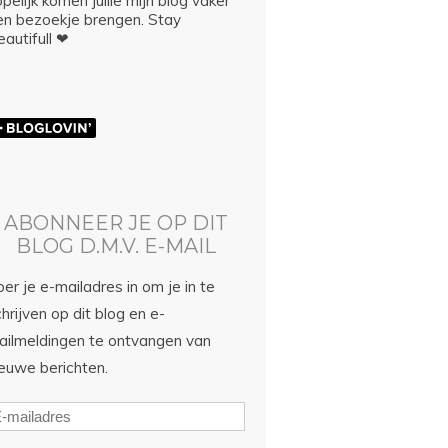
pelijk komen jullie mijn blog vaker
en bezoekje brengen. Stay
autifull ❤
ABONNEER JE OP DIT
BLOG D.M.V. E-MAIL
er je e-mailadres in om je in te
hrijven op dit blog en e-
ailmeldingen te ontvangen van
ieuwe berichten.