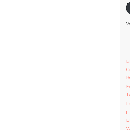
V
M
C
R
E
T
H
p
M
W