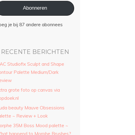
Abonneren
oeg je bij 87 andere abonnees
RECENTE BERICHTEN
AC Studiofix Sculpt and Shape
ontour Palette Medium/Dark
eview
xtra grote foto op canvas via
opdoek.nl
uda beauty Mauve Obsessions
alette ~ Review + Look
orphe 35M Boss Mood palette ~
hat happend to Morphe Brushes?