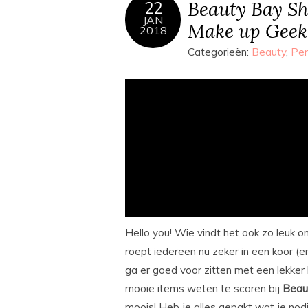
Beauty Bay Sh
22
JAN
Make up Geek 
2018
Categorieën:
Beauty
,
Per
Hello you! Wie vindt het ook zo leuk o
roept iedereen nu zeker in een koor (
ga er goed voor zitten met een lekke
mooie items weten te scoren bij
Beau
moois! Heb je alles gepakt wat je nodi