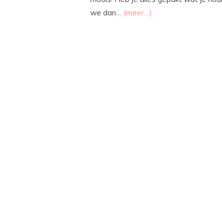
we dan…
(meer…)