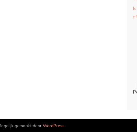
Is
ef
P
ogelijk gemaakt door
WordPress
.