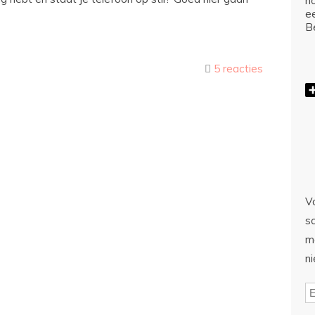
ho
e
Be
5 reacties
Vo
sc
m
n