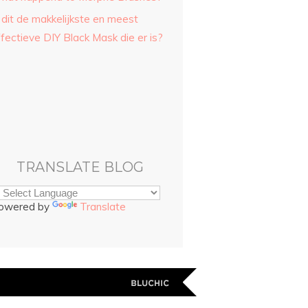
 dit de makkelijkste en meest
fectieve DIY Black Mask die er is?
TRANSLATE BLOG
owered by
Translate