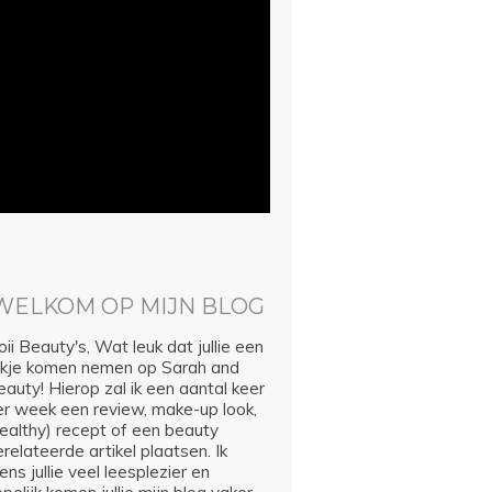
WELKOM OP MIJN BLOG
ii Beauty's, Wat leuk dat jullie een
ijkje komen nemen op Sarah and
auty! Hierop zal ik een aantal keer
er week een review, make-up look,
healthy) recept of een beauty
relateerde artikel plaatsen. Ik
ns jullie veel leesplezier en