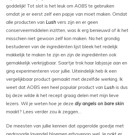
goddelijk! Tot slot is het leuk om
AOBS
te gebruiken
omdat je er eerst zelf een papje van moet maken. Omdat
alle producten van
Lush
vers zijn en er geen
conserveermiddelen inzitten, was ik erg benieuwd of ik het
misschien niet gewoon zelf kon maken. Na het grondig
bestuderen van de ingrediënten lijst bleek het redelijk
makkelijk te maken te zijn en zijn de ingrediënten ook
gemakkelijk verkrijgbaar. Saartje trok haar labjasje aan en
ging experimenteren voor jullie. Uiteindelijk heb ik een
vergelijkbaar product gemaakt met dezelfde werking. Ik
weet dat AOBS een heel populair product van
Lush
is dus
bij deze wilde ik het recept graag delen met mijn lieve
lezers. Wil je weten hoe je deze
diy
angels on bare skin
maakt? Lees verder zou ik zeggen…
De meesten van jullie kennen dat opgerolde goedje met
gedroogde lavendel bloemen erbovenop wel. Je pakt er