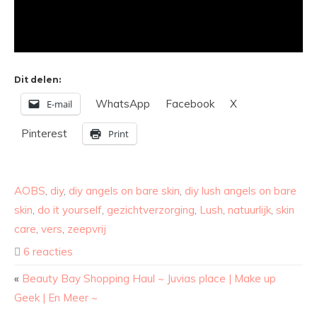
Dit delen:
WhatsApp
Facebook
X
E-mail
Pinterest
Print
AOBS
,
diy
,
diy angels on bare skin
,
diy lush angels on bare
skin
,
do it yourself
,
gezichtverzorging
,
Lush
,
natuurlijk
,
skin
care
,
vers
,
zeepvrij
6 reacties
«
Beauty Bay Shopping Haul ~ Juvias place | Make up
Geek | En Meer ~