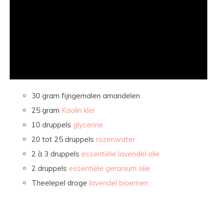
30 gram fijngemalen amandelen
25 gram
Kaolin klei
10 druppels
glycerine
20 tot 25 druppels
rozenwater
2 à 3 druppels
essentiële lavendel olie
2 druppels
essentiële geranium olie
Theelepel droge
lavendel bloemen