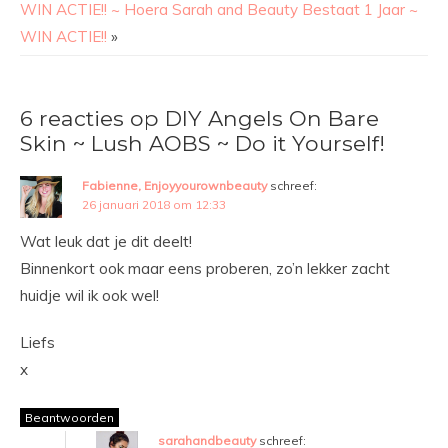
WIN ACTIE!! ~ Hoera Sarah and Beauty Bestaat 1 Jaar ~
WIN ACTIE!!
»
6 reacties op DIY Angels On Bare
Skin ~ Lush AOBS ~ Do it Yourself!
Fabienne, Enjoyyourownbeauty
schreef:
26 januari 2018 om 12:33
Wat leuk dat je dit deelt!
Binnenkort ook maar eens proberen, zo’n lekker zacht
huidje wil ik ook wel!
Liefs
x
Beantwoorden
sarahandbeauty
schreef: