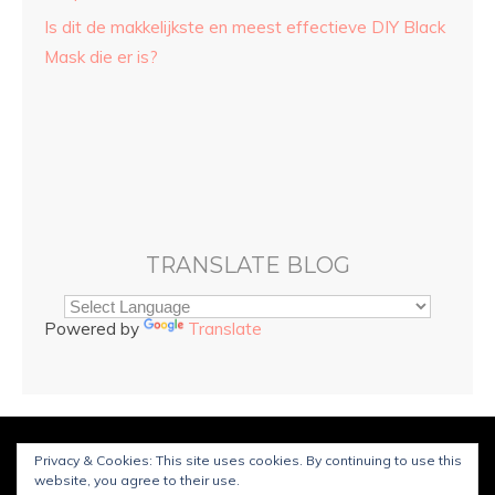
Is dit de makkelijkste en meest effectieve DIY Black
Mask die er is?
TRANSLATE BLOG
Powered by
Translate
© Copyright
Sarah and Beauty
2025. Mogelijk gemaakt door
Privacy & Cookies: This site uses cookies. By continuing to use this
WordPress
.
Ontworpen door Bluchic
website, you agree to their use.