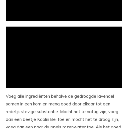
Voeg alle ingrediënten behalve de gedroogde lavendel
samen in een kom en meng goed door elkaar tot een
redelijk stevige substantie. Mocht het te nattig zijn, voeg
dan een beetje Kaolin klei toe en mocht het te droog zijn,
voeg dan een paar druppels rozenwater toe. Als het goed