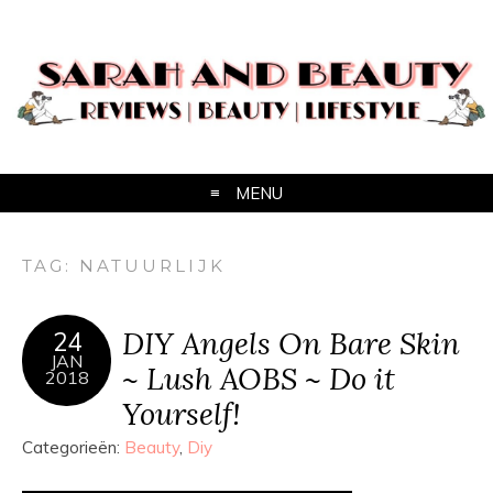
MENU
TAG:
NATUURLIJK
DIY Angels On Bare Skin
24
JAN
~ Lush AOBS ~ Do it
2018
Yourself!
Categorieën:
Beauty
,
Diy