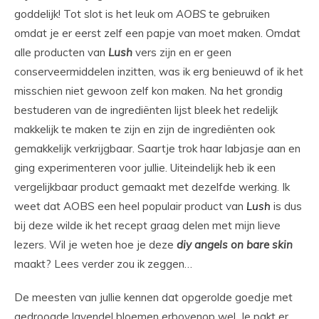
goddelijk! Tot slot is het leuk om
AOBS
te gebruiken
omdat je er eerst zelf een papje van moet maken. Omdat
alle producten van
Lush
vers zijn en er geen
conserveermiddelen inzitten, was ik erg benieuwd of ik het
misschien niet gewoon zelf kon maken. Na het grondig
bestuderen van de ingrediënten lijst bleek het redelijk
makkelijk te maken te zijn en zijn de ingrediënten ook
gemakkelijk verkrijgbaar. Saartje trok haar labjasje aan en
ging experimenteren voor jullie. Uiteindelijk heb ik een
vergelijkbaar product gemaakt met dezelfde werking. Ik
weet dat AOBS een heel populair product van
Lush
is dus
bij deze wilde ik het recept graag delen met mijn lieve
lezers. Wil je weten hoe je deze
diy
angels on bare skin
maakt? Lees verder zou ik zeggen…
De meesten van jullie kennen dat opgerolde goedje met
gedroogde lavendel bloemen erbovenop wel. Je pakt er