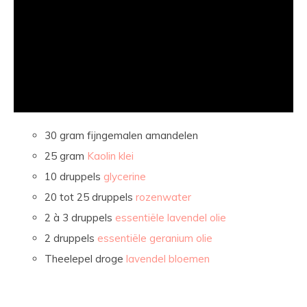
30 gram fijngemalen amandelen
25 gram
Kaolin klei
10 druppels
glycerine
20 tot 25 druppels
rozenwater
2 à 3 druppels
essentiële lavendel olie
2 druppels
essentiële geranium olie
Theelepel droge
lavendel bloemen