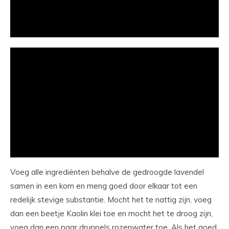
Voeg alle ingrediënten behalve de gedroogde lavendel
samen in een kom en meng goed door elkaar tot een
redelijk stevige substantie. Mocht het te nattig zijn, voeg
dan een beetje Kaolin klei toe en mocht het te droog zijn,
voeg dan een paar druppels rozenwater toe. Als het goed