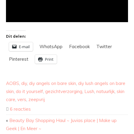
Dit delen:
WhatsApp
Facebook
Twitter
E-mail
Pinterest
Print
AOBS
,
diy
,
diy angels on bare skin
,
diy lush angels on bare
skin
,
do it yourself
,
gezichtverzorging
,
Lush
,
natuurlijk
,
skin
care
,
vers
,
zeepvrij
6 reacties
«
Beauty Bay Shopping Haul ~ Juvias place | Make up
Geek | En Meer ~