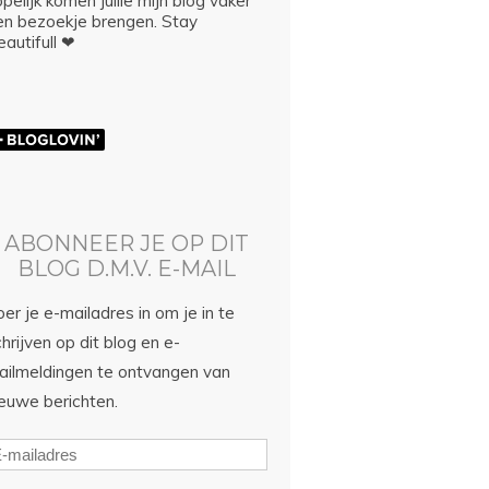
pelijk komen jullie mijn blog vaker
en bezoekje brengen. Stay
autifull ❤
ABONNEER JE OP DIT
BLOG D.M.V. E-MAIL
er je e-mailadres in om je in te
hrijven op dit blog en e-
ailmeldingen te ontvangen van
ieuwe berichten.