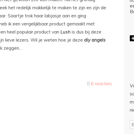
ho
e
eek het redelijk makkelijk te maken te zijn en zijn de
Be
aar. Saartje trok haar labjasje aan en ging
jk heb ik een vergelijkbaar product gemaakt met
en heel populair product van
Lush
is dus bij deze
jn lieve lezers. Wil je weten hoe je deze
diy
angels
ik zeggen…
6 reacties
Vo
sc
m
n