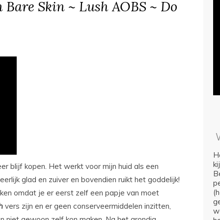
 Bare Skin ~ Lush AOBS ~ Do
Ho
k
er blijf kopen. Het werkt voor mijn huid als een
Be
rlijk glad en zuiver en bovendien ruikt het goddelijk!
p
(
ken omdat je er eerst zelf een papje van moet
ge
h
vers zijn en er geen conserveermiddelen inzitten,
we
en niet gewoon zelf kon maken. Na het grondig