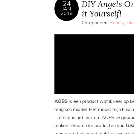
DIY Angels On
24
JAN
it Yourself!
2018
Categorieën:
Beauty
,
Diy
AOBS
is een product wat ik keer op ke
magisch middel. Het maakt mijn huid hee
Tot slot is het leuk om
AOBS
te gebrui
maken. Omdat alle producten van
Lus
was ik erg benieuwd of ik het misschi