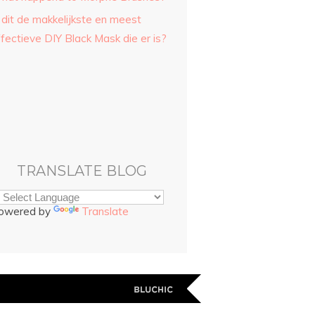
 dit de makkelijkste en meest
fectieve DIY Black Mask die er is?
TRANSLATE BLOG
owered by
Translate