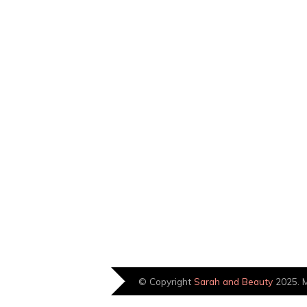
© Copyright
Sarah and Beauty
2025. M