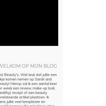
WELKOM OP MIJN BLOG
ii Beauty's, Wat leuk dat jullie een
ijkje komen nemen op Sarah and
auty! Hierop zal ik een aantal keer
er week een review, make-up look,
healthy) recept of een beauty
relateerde artikel plaatsen. Ik
ns jullie veel leesplezier en