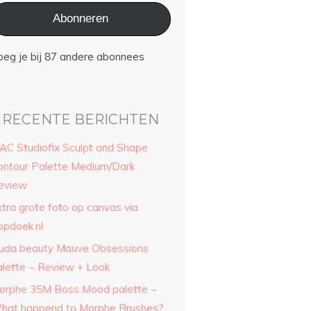
Abonneren
oeg je bij 87 andere abonnees
RECENTE BERICHTEN
AC Studiofix Sculpt and Shape
ontour Palette Medium/Dark
eview
xtra grote foto op canvas via
opdoek.nl
uda beauty Mauve Obsessions
alette ~ Review + Look
orphe 35M Boss Mood palette ~
hat happend to Morphe Brushes?