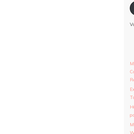
V
M
C
R
E
T
H
p
M
W