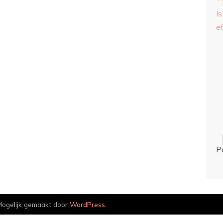
Is
ef
P
ogelijk gemaakt door
WordPress
.