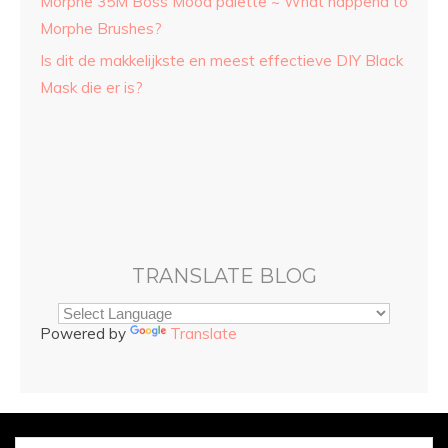
Morphe 35M Boss Mood palette ~ What happend to
Morphe Brushes?
Is dit de makkelijkste en meest effectieve DIY Black
Mask die er is?
TRANSLATE BLOG
Powered by
Translate
© Copyright
Sarah and Beauty
2025. Mogelijk gemaakt door