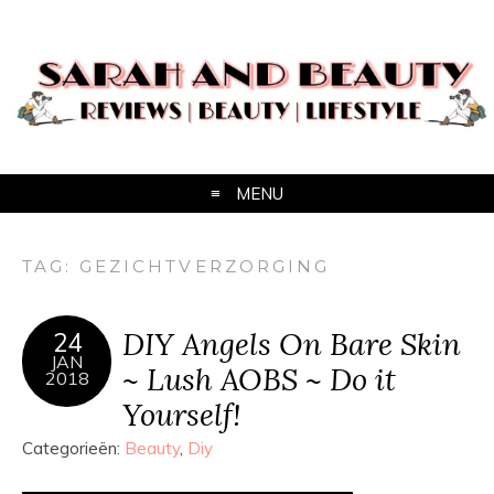
MENU
TAG:
GEZICHTVERZORGING
DIY Angels On Bare Skin
24
JAN
~ Lush AOBS ~ Do it
2018
Yourself!
Categorieën:
Beauty
,
Diy