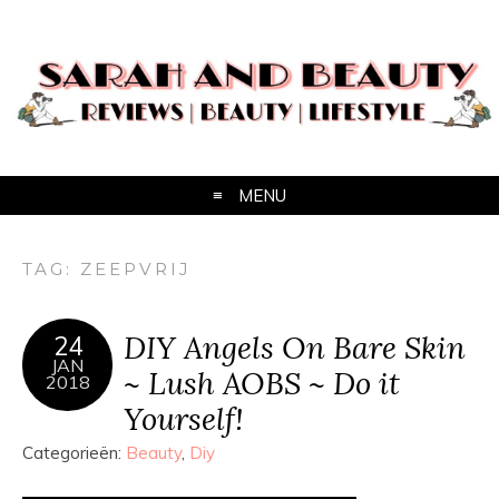
MENU
TAG:
ZEEPVRIJ
DIY Angels On Bare Skin
24
JAN
~ Lush AOBS ~ Do it
2018
Yourself!
Categorieën:
Beauty
,
Diy