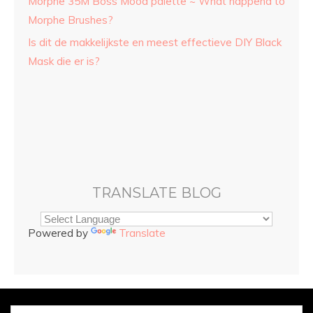
Morphe 35M Boss Mood palette ~ What happend to
Morphe Brushes?
Is dit de makkelijkste en meest effectieve DIY Black
Mask die er is?
TRANSLATE BLOG
Powered by
Translate
© Copyright
Sarah and Beauty
2025. Mogelijk gemaakt door