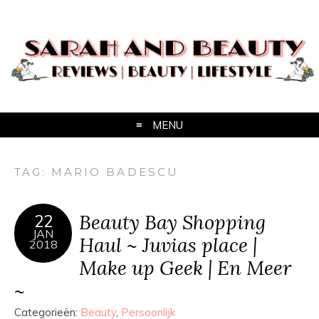
MENU
TAG:
MARIO BADESCU
Beauty Bay Shopping
22
JAN
Haul ~ Juvias place |
2018
Make up Geek | En Meer
~
Categorieën:
Beauty
,
Persoonlijk