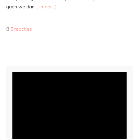
gaan we dan…
(meer…)
5 reacties