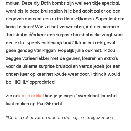
maken. Deze diy Bath bombs zijn wel een tikje speciaal,
want als je deze bruisballen in je bad gooit zal er op een
gegeven moment een extra kleur vrijkomen. Super leuk om
kado te doen! Wie zal het verwachten, dat een normale
bruisbal in één keer een surprise bruisbal is die zorgt voor
een extra speels en kleurrijk bad? Ik kan er in elk geval
geen genoeg van krijgen! Hopelijk jullie ook niet. Ik zou
zeggen varieer lekker met de geuren, kleuren en extra’s
voor de ultieme surprise bruisbal en verras jezelf (of een
ander) keer op keer het koude weer door. I think it would
be HIGHLY appreciated!
Zie ook
mijn artikel
hoe je je eigen “Wereldbol” bruisbal
kunt maken op Puur&Kracht
*
Dit artikel bevat producten die mij zijn toegezonden.