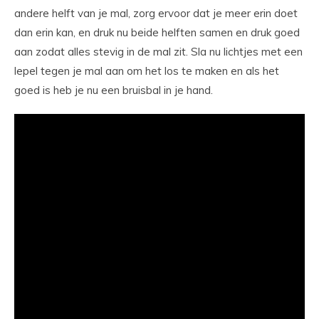
andere helft van je mal, zorg ervoor dat je meer erin doet
dan erin kan, en druk nu beide helften samen en druk goed
aan zodat alles stevig in de mal zit. Sla nu lichtjes met een
lepel tegen je mal aan om het los te maken en als het
goed is heb je nu een bruisbal in je hand.