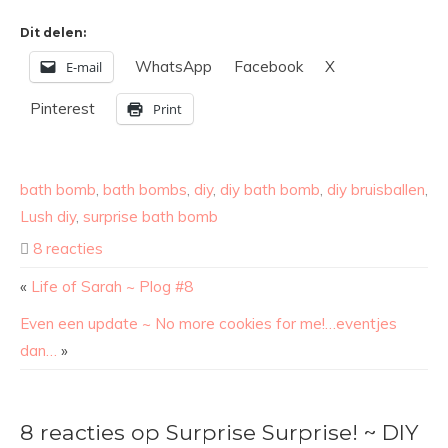
Dit delen:
WhatsApp
Facebook
X
E-mail
Pinterest
Print
bath bomb
,
bath bombs
,
diy
,
diy bath bomb
,
diy bruisballen
,
Lush diy
,
surprise bath bomb
8 reacties
«
Life of Sarah ~ Plog #8
Even een update ~ No more cookies for me!…eventjes
dan…
»
8 reacties op Surprise Surprise! ~ DIY