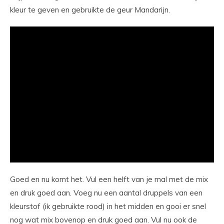
kleur te geven en gebruikte de geur Mandarijn.
Goed en nu komt het. Vul een helft van je mal met de mix
en druk goed aan. Voeg nu een aantal druppels van een
kleurstof (ik gebruikte rood) in het midden en gooi er snel
nog wat mix bovenop en druk goed aan. Vul nu ook de