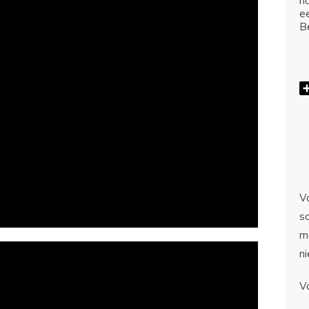
ho
e
Be
Vo
sc
m
n
V