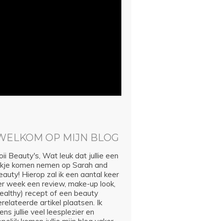
WELKOM OP MIJN BLOG
ii Beauty's, Wat leuk dat jullie een
ijkje komen nemen op Sarah and
auty! Hierop zal ik een aantal keer
er week een review, make-up look,
healthy) recept of een beauty
relateerde artikel plaatsen. Ik
ns jullie veel leesplezier en