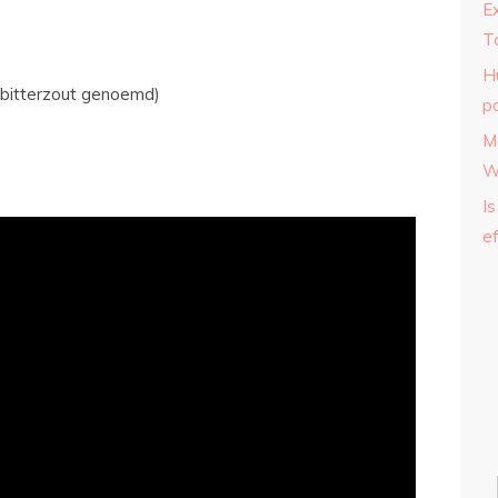
E
T
H
 bitterzout genoemd)
p
M
W
Is
ef