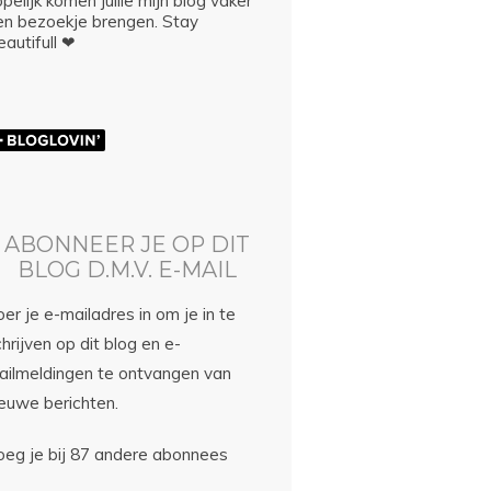
pelijk komen jullie mijn blog vaker
en bezoekje brengen. Stay
autifull ❤
ABONNEER JE OP DIT
BLOG D.M.V. E-MAIL
er je e-mailadres in om je in te
hrijven op dit blog en e-
ailmeldingen te ontvangen van
ieuwe berichten.
oeg je bij 87 andere abonnees