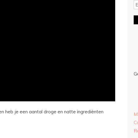
G
 heb je een aantal droge en natte ingrediënten
M
C
R