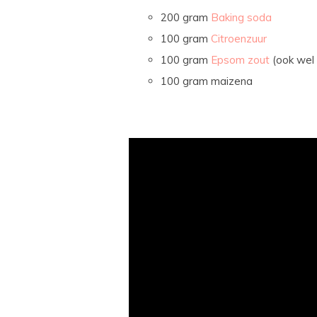
200 gram
Baking soda
100 gram
Citroenzuur
100 gram
Epsom zout
(ook wel
100 gram maizena