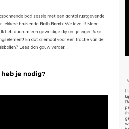
ontspannende bad sessie met een aantal rustgevende
en lekkere bruisende
Bath
Bomb
! We love it! Maar
 Ik heb daarom een geweldige diy om je eigen
luxe
ngselement! En dat allemaal voor een fractie van de
isballen? Lees dan gauw verder…
heb je nodig?
Ho
k
Be
p
(
ge
we