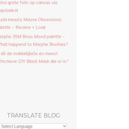
xtra grote foto op canvas via
opdoek.nl
uda beauty Mauve Obsessions
alette ~ Review + Look
orphe 35M Boss Mood palette ~
hat happend to Morphe Brushes?
 dit de makkelijkste en meest
fectieve DIY Black Mask die er is?
TRANSLATE BLOG