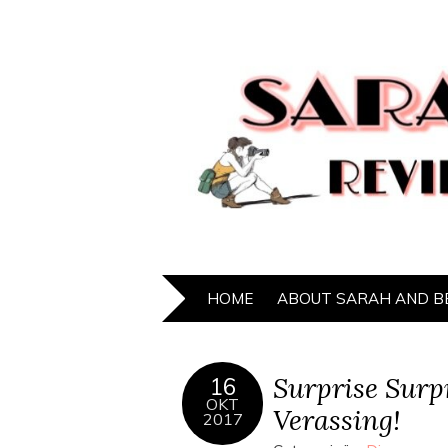
HOME
ABOUT SARAH AND B
Surprise Surp
16
OKT
Verassing!
2017