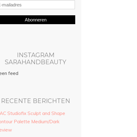
Abonneren
INSTAGRAM
SARAHANDBEAUTY
een feed
RECENTE BERICHTEN
AC Studiofix Sculpt and Shape
ontour Palette Medium/Dark
eview