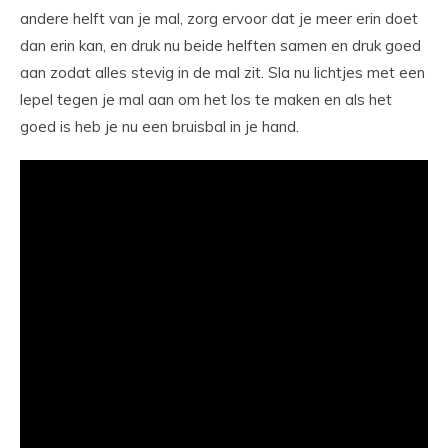
andere helft van je mal, zorg ervoor dat je meer erin doet
dan erin kan, en druk nu beide helften samen en druk goed
aan zodat alles stevig in de mal zit. Sla nu lichtjes met een
lepel tegen je mal aan om het los te maken en als het
goed is heb je nu een bruisbal in je hand.