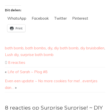
Dit delen:
WhatsApp
Facebook
Twitter
Pinterest
Print
bath bomb
,
bath bombs
,
diy
,
diy bath bomb
,
diy bruisballen
,
Lush diy
,
surprise bath bomb
8 reacties
«
Life of Sarah ~ Plog #8
Even een update ~ No more cookies for me!…eventjes
dan…
»
8 reacties op Surprise Surprise! ~ DIY