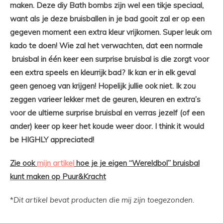
maken. Deze diy Bath bombs zijn wel een tikje speciaal,
want als je deze bruisballen in je bad gooit zal er op een
gegeven moment een extra kleur vrijkomen. Super leuk om
kado te doen! Wie zal het verwachten, dat een normale
bruisbal in één keer een surprise bruisbal is die zorgt voor
een extra speels en kleurrijk bad? Ik kan er in elk geval
geen genoeg van krijgen! Hopelijk jullie ook niet. Ik zou
zeggen varieer lekker met de geuren, kleuren en extra’s
voor de ultieme surprise bruisbal en verras jezelf (of een
ander) keer op keer het koude weer door. I think it would
be HIGHLY appreciated!
Zie ook
mijn artikel
hoe je je eigen “Wereldbol” bruisbal
kunt maken op Puur&Kracht
*
Dit artikel bevat producten die mij zijn toegezonden.