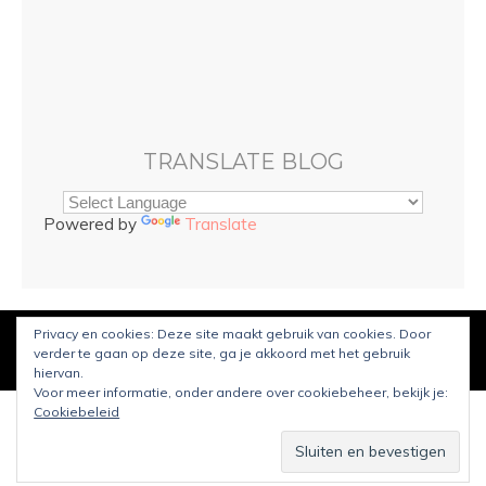
TRANSLATE BLOG
Powered by
Translate
Privacy en cookies: Deze site maakt gebruik van cookies. Door
© Copyright
Sarah and Beauty
2022. Mogelijk gemaakt door
verder te gaan op deze site, ga je akkoord met het gebruik
WordPress
.
Ontworpen door Bluchic
hiervan.
Voor meer informatie, onder andere over cookiebeheer, bekijk je:
Cookiebeleid