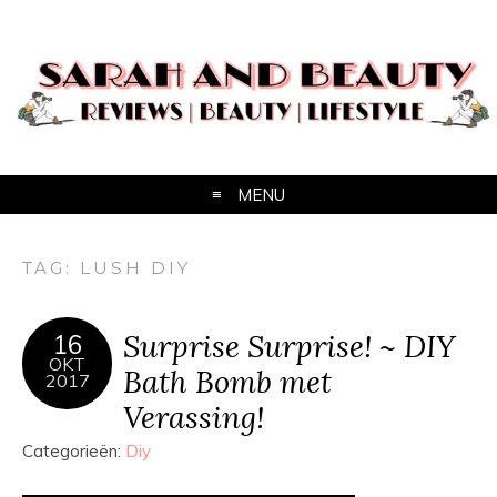
MENU
TAG:
LUSH DIY
Surprise Surprise! ~ DIY
16
OKT
Bath Bomb met
2017
Verassing!
Categorieën:
Diy