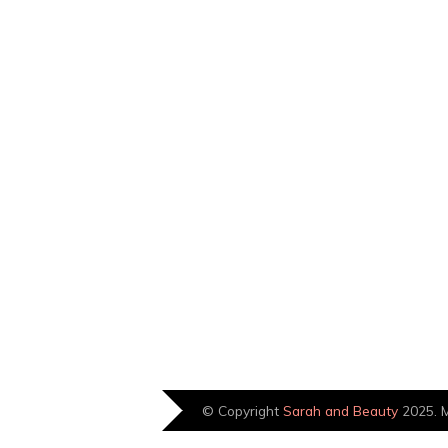
© Copyright
Sarah and Beauty
2025. M