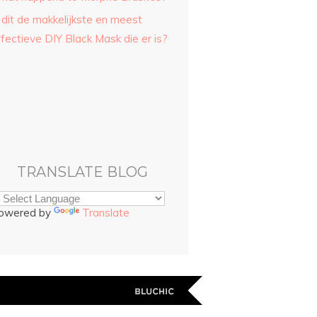
 dit de makkelijkste en meest
fectieve DIY Black Mask die er is?
TRANSLATE BLOG
owered by
Translate