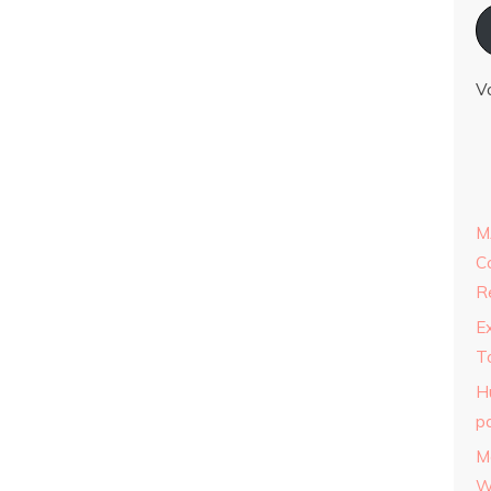
V
M
C
R
E
T
H
p
M
W