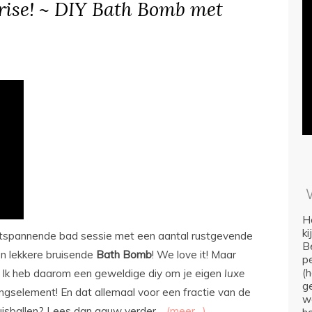
rise! ~ DIY Bath Bomb met
Ho
k
ontspannende bad sessie met een aantal rustgevende
Be
en lekkere bruisende
Bath
Bomb
! We love it! Maar
p
(
 Ik heb daarom een geweldige diy om je eigen
luxe
ge
ngselement! En dat allemaal voor een fractie van de
we
uisballen? Lees dan gauw verder…
(meer…)