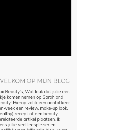
WELKOM OP MIJN BLOG
ii Beauty's, Wat leuk dat jullie een
ijkje komen nemen op Sarah and
auty! Hierop zal ik een aantal keer
er week een review, make-up look,
healthy) recept of een beauty
relateerde artikel plaatsen. Ik
ns jullie veel leesplezier en