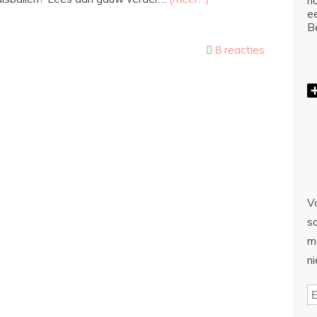
ho
e
Be
8 reacties
Vo
sc
m
n