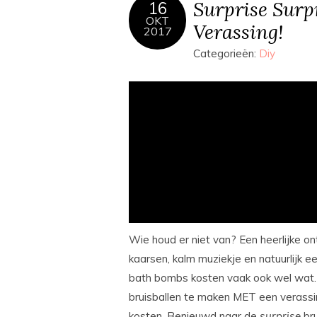
Surprise Surp
16
OKT
Verassing!
2017
Categorieën:
Diy
Wie houd er niet van? Een heerlijke 
kaarsen, kalm muziekje en natuurlijk e
bath bombs kosten vaak ook wel wat.
bruisballen te maken MET een verassi
kosten. Benieuwd naar de
surprise
br