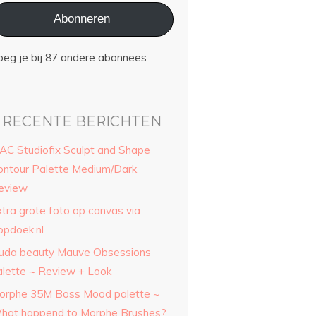
Abonneren
oeg je bij 87 andere abonnees
RECENTE BERICHTEN
AC Studiofix Sculpt and Shape
ontour Palette Medium/Dark
eview
xtra grote foto op canvas via
opdoek.nl
uda beauty Mauve Obsessions
alette ~ Review + Look
orphe 35M Boss Mood palette ~
hat happend to Morphe Brushes?