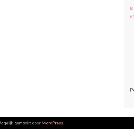
Is
ef
P
ogelijk gemaakt door
WordPress
.