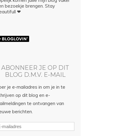
pelijk komen jullie mijn blog vaker
en bezoekje brengen. Stay
autifull ❤
ABONNEER JE OP DIT
BLOG D.M.V. E-MAIL
er je e-mailadres in om je in te
hrijven op dit blog en e-
ailmeldingen te ontvangen van
ieuwe berichten.