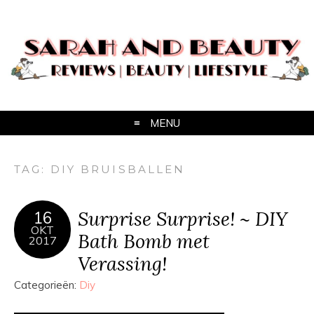
MENU
TAG:
DIY BRUISBALLEN
Surprise Surprise! ~ DIY
16
OKT
Bath Bomb met
2017
Verassing!
Categorieën:
Diy