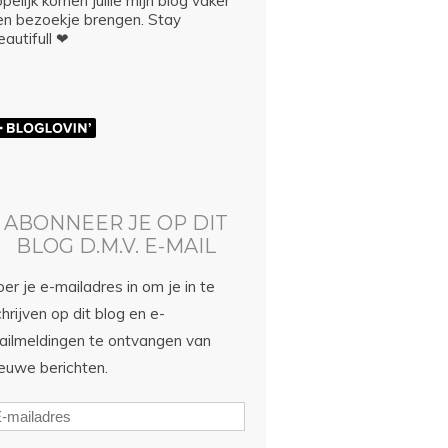
pelijk komen jullie mijn blog vaker
en bezoekje brengen. Stay
autifull ❤
ABONNEER JE OP DIT
BLOG D.M.V. E-MAIL
er je e-mailadres in om je in te
hrijven op dit blog en e-
ailmeldingen te ontvangen van
ieuwe berichten.