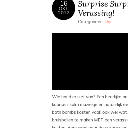
Surprise Surp
16
OKT
Verassing!
2017
Categorieën:
Diy
Wie houd er niet van? Een heerlijke 
kaarsen, kalm muziekje en natuurlijk e
bath bombs kosten vaak ook wel wat.
bruisballen te maken MET een verassi
kosten. Benieuwd naar de
surprise
br