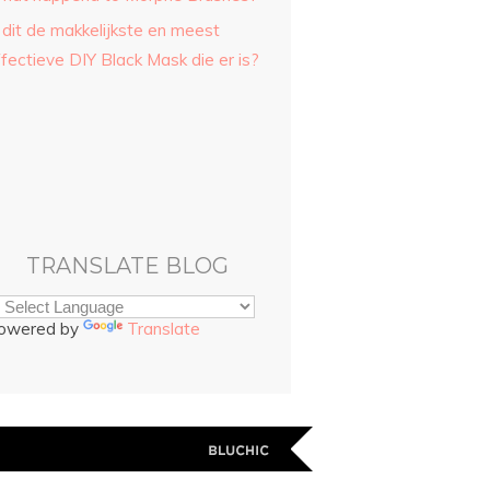
 dit de makkelijkste en meest
fectieve DIY Black Mask die er is?
TRANSLATE BLOG
owered by
Translate