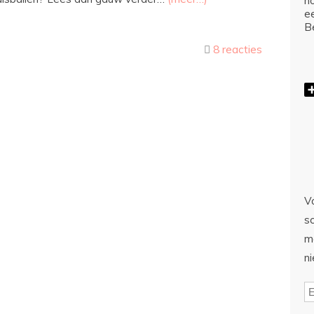
ho
e
Be
8 reacties
Vo
sc
m
n