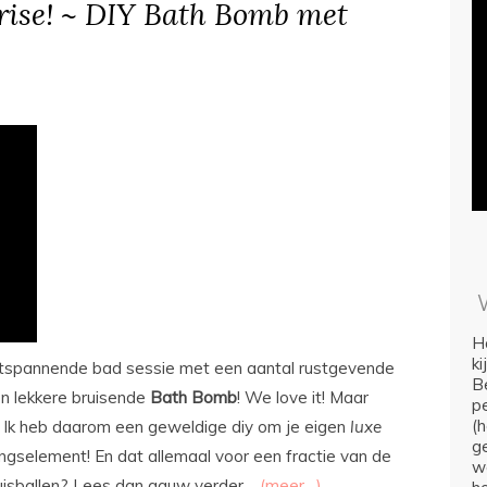
rise! ~ DIY Bath Bomb met
Ho
k
ontspannende bad sessie met een aantal rustgevende
Be
en lekkere bruisende
Bath
Bomb
! We love it! Maar
p
(
 Ik heb daarom een geweldige diy om je eigen
luxe
ge
ngselement! En dat allemaal voor een fractie van de
we
uisballen? Lees dan gauw verder…
(meer…)