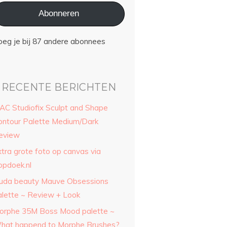
Abonneren
oeg je bij 87 andere abonnees
RECENTE BERICHTEN
AC Studiofix Sculpt and Shape
ontour Palette Medium/Dark
eview
xtra grote foto op canvas via
opdoek.nl
uda beauty Mauve Obsessions
alette ~ Review + Look
orphe 35M Boss Mood palette ~
hat happend to Morphe Brushes?