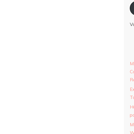
V
M
C
R
E
T
H
p
M
W