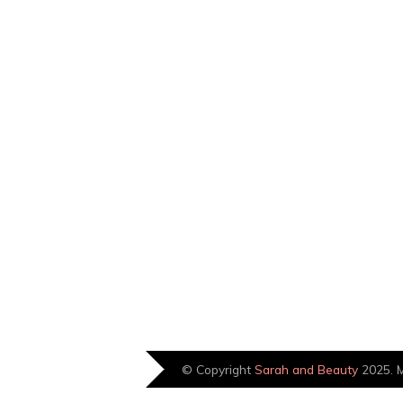
© Copyright
Sarah and Beauty
2025. M