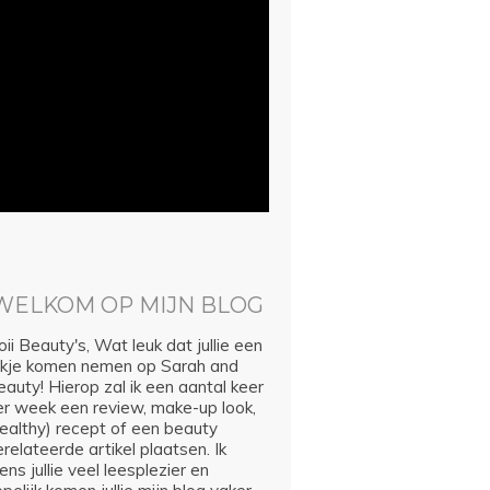
WELKOM OP MIJN BLOG
ii Beauty's, Wat leuk dat jullie een
ijkje komen nemen op Sarah and
auty! Hierop zal ik een aantal keer
er week een review, make-up look,
healthy) recept of een beauty
relateerde artikel plaatsen. Ik
ns jullie veel leesplezier en