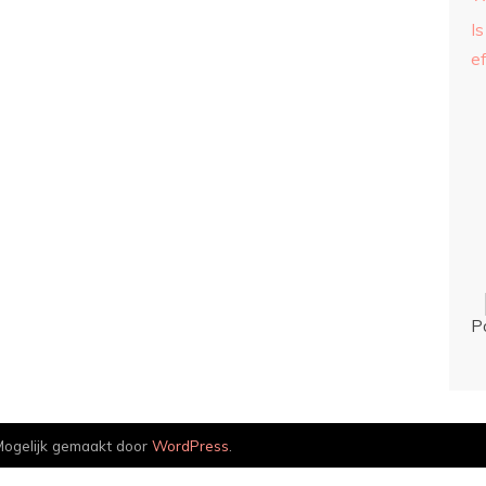
Is
ef
P
ogelijk gemaakt door
WordPress
.