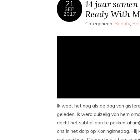
14 jaar samen
21
SEP
Ready With M
2017
Categorieën:
Beauty
,
Per
Ik weet het nog als de dag van gistere
geleden. Ik werd duizelig van hem omd
dacht het subtiel aan te pakken..ahum)
ons in het dorp op Koninginnedag. Hij 
niet van hem. Daarna heb ik hem in een