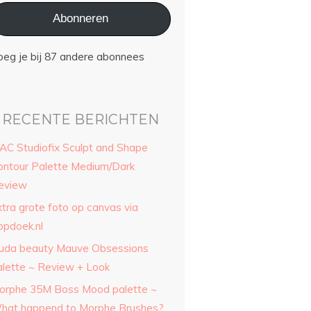
Abonneren
oeg je bij 87 andere abonnees
RECENTE BERICHTEN
AC Studiofix Sculpt and Shape
ontour Palette Medium/Dark
eview
xtra grote foto op canvas via
opdoek.nl
uda beauty Mauve Obsessions
alette ~ Review + Look
orphe 35M Boss Mood palette ~
hat happend to Morphe Brushes?