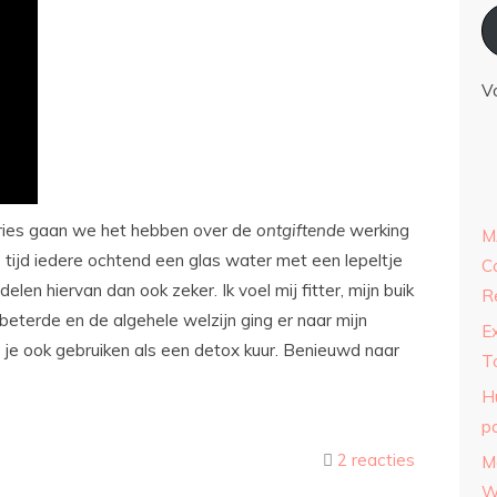
V
ries gaan we het hebben over de
ontgiftende
werking
M
e tijd iedere ochtend een glas water met een lepeltje
C
delen hiervan dan ook zeker. Ik voel mij fitter, mijn buik
R
beterde en de algehele welzijn ging er naar mijn
E
n je ook gebruiken als een detox kuur. Benieuwd naar
T
H
p
2 reacties
M
W