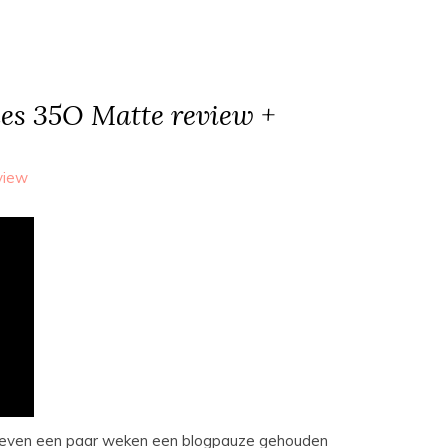
es 35O Matte review +
view
eb even een paar weken een blogpauze gehouden