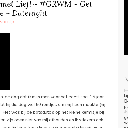
 met Lief! ~ #GRWM ~ Get
e ~ Datenight
soonlijk
Ho
k
n, de dag dat ik mijn man voor het eerst zag. 15 jaar
Be
at hij die dag wel 50 rondjes om mij heen maakte (hij
p
(
. Het was bij de botsauto’s op het kleine kermisje bij
ge
kon zijn ogen niet van mij afhouden en ik stiekem ook
we
 jaar tijd nog twee keer gezien, waarbij hij mij weer