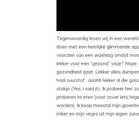
Tegenwoordig leven wij in een wereld w
doen met een heerlijke glimmende appel
voorzien van een waxlaag omdat mooi 
lekker voor een “
gezond
” visje?
Nope
,
gezondheid gaat. Lekker alles dumpen 
haal zuurstof…aaahh lekker al die gass
stokje (Yes, i said it). Ik probeer hi
proberen te eten (voor zover iets te
worden). Ik koop meestal mijn groentes 
imker en mijn visjes uit mijn eigen zuiv