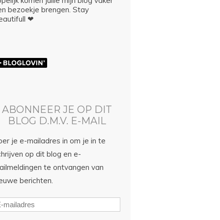
pelijk komen jullie mijn blog vaker
en bezoekje brengen. Stay
autifull ❤
ABONNEER JE OP DIT
BLOG D.M.V. E-MAIL
er je e-mailadres in om je in te
hrijven op dit blog en e-
ailmeldingen te ontvangen van
ieuwe berichten.