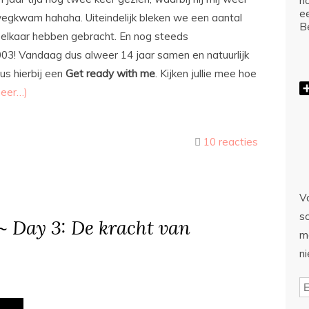
ho
e
wegkwam hahaha. Uiteindelijk bleken we een aantal
Be
j elkaar hebben gebracht. En nog steeds
003! Vandaag dus alweer 14 jaar samen en natuurlijk
us hierbij een
Get ready with me
. Kijken jullie mee hoe
eer…)
10 reacties
Vo
sc
 ~ Day 3: De kracht van
m
n