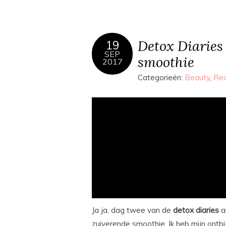
Detox Diaries 
19
SEP
smoothie
2017
Categorieën:
Beauty
,
Re
Ja ja, dag twee van de
detox
diaries
a
zuiverende smoothie. Ik heb mijn ontb