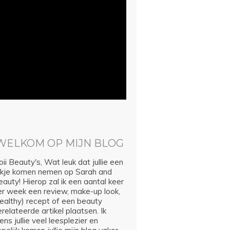
WELKOM OP MIJN BLOG
ii Beauty's, Wat leuk dat jullie een
ijkje komen nemen op Sarah and
auty! Hierop zal ik een aantal keer
er week een review, make-up look,
healthy) recept of een beauty
relateerde artikel plaatsen. Ik
ns jullie veel leesplezier en