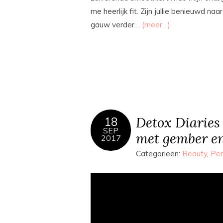
me heerlijk fit. Zijn jullie benieuwd 
gauw verder…
(meer…)
Detox Diaries 
18
SEP
met gember e
2017
Categorieën:
Beauty
,
Per