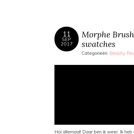
Morphe Brush
11
SEP
swatches
2017
Categorieën:
Beauty
,
Re
Hoi allemaal! Daar ben ik weer. Ik h