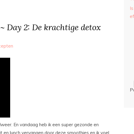
Is
ef
~ Day 2: De krachtige detox
cepten
P
lweer. En vandaag heb ik een super gezonde en
ijt en lunch vervangen door deze smoothies en ik voel