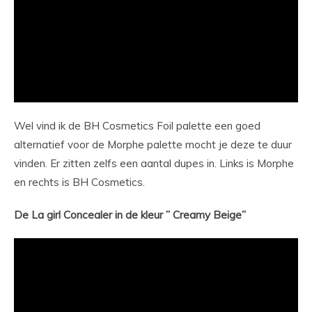
Wel vind ik de BH Cosmetics Foil palette een goed
alternatief voor de Morphe palette mocht je deze te duur
vinden. Er zitten zelfs een aantal dupes in. Links is Morphe
en rechts is BH Cosmetics.
De La girl Concealer in de kleur ” Creamy Beige”