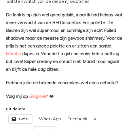
laatste swatch van de derde rij swatches.
De look is op zich wel goed gelukt, maar ik had helaas wat
meer verwacht van de BH Cosmetics Foil palette. De
kleuren zijn wel super mooi en sommige zijn echt Foiled
shadows maar de meeste zijn gewoon shimmery. Voor de
prijs is het een goede palette en er zitten een aantal
Morphe
dupes in. Voor de La girl concealer heb ik nothing
but love! Super creamy en creast niet. Maakt mooi egaal
en blijft de hele dag zitten.
Hebben jullie de bekende concealers wel eens gebruikt?
Volg mij op
Bloglovin
‘ ❤️
Dit delen:
WhatsApp
Facebook
X
E-mail