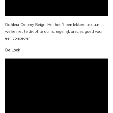
De kleur Creamy Beige. Het heeft een lekkere textuur
welke niet te dik of te dun is, eigenlijk precies goed voor
een concealer.
De Look