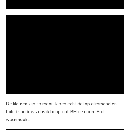
De kleuren zijn zo mooi. Ik ben echt dol op glimmend en
foiled shadows dus ik hoop dat BH de naam Foil
waarmaakt.