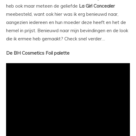
heb ook maar meteen de geliefde
La Girl Concealer
meebesteld, want ook hier was ik erg benieuwd naar,
aangezien iedereen en hun moeder deze heeft en het de
hemel in prijst. Benieuwd naar mijn bevindingen en de look
die ik ermee heb gemaakt? Check snel verder…
De BH Cosmetics Foil palette