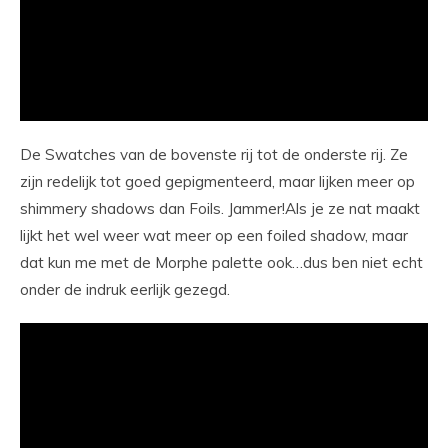
De Swatches van de bovenste rij tot de onderste rij. Ze
zijn redelijk tot goed gepigmenteerd, maar lijken meer op
shimmery shadows dan Foils. Jammer!Als je ze nat maakt
lijkt het wel weer wat meer op een foiled shadow, maar
dat kun me met de Morphe palette ook…dus ben niet echt
onder de indruk eerlijk gezegd.