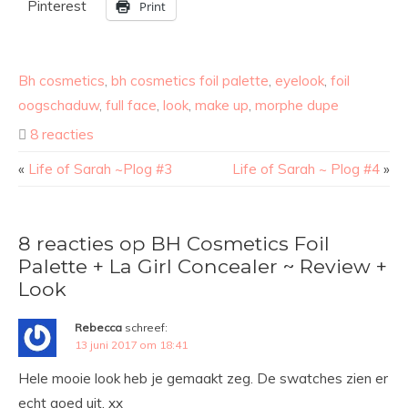
Pinterest
Print
Bh cosmetics
,
bh cosmetics foil palette
,
eyelook
,
foil
oogschaduw
,
full face
,
look
,
make up
,
morphe dupe
8 reacties
«
Life of Sarah ~Plog #3
Life of Sarah ~ Plog #4
»
8 reacties op BH Cosmetics Foil
Palette + La Girl Concealer ~ Review +
Look
Rebecca
schreef:
13 juni 2017 om 18:41
Hele mooie look heb je gemaakt zeg. De swatches zien er
echt goed uit. xx