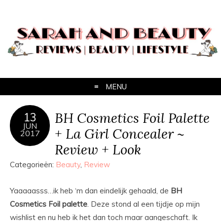
MENU
BH Cosmetics Foil Palette
13
JUN
+ La Girl Concealer ~
2017
Review + Look
Categorieën:
Beauty
,
Review
Yaaaaasss…ik heb ‘m dan eindelijk gehaald, de
BH
Cosmetics Foil palette
. Deze stond al een tijdje op mijn
wishlist en nu heb ik het dan toch maar aangeschaft. Ik