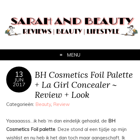
MENU
BH Cosmetics Foil Palette
13
JUN
+ La Girl Concealer ~
2017
Review + Look
Categorieën:
Beauty
,
Review
Yaaaaasss…ik heb ‘m dan eindelijk gehaald, de
BH
Cosmetics Foil palette
. Deze stond al een tijdje op mijn
wishlist en nu heb ik het dan toch maar aangeschaft. Ik