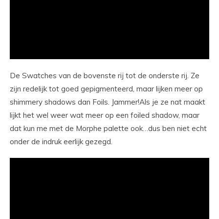
De Swatches van de bovenste rij tot de onderste rij. Ze
zijn redelijk tot goed gepigmenteerd, maar lijken meer op
shimmery shadows dan Foils. Jammer!Als je ze nat maakt
lijkt het wel weer wat meer op een foiled shadow, maar
dat kun me met de Morphe palette ook…dus ben niet echt
onder de indruk eerlijk gezegd.