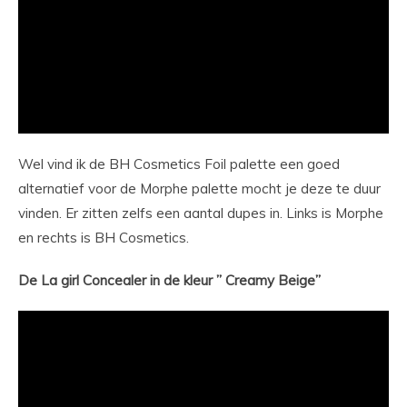
Wel vind ik de BH Cosmetics Foil palette een goed
alternatief voor de Morphe palette mocht je deze te duur
vinden. Er zitten zelfs een aantal dupes in. Links is Morphe
en rechts is BH Cosmetics.
De La girl Concealer in de kleur ” Creamy Beige”