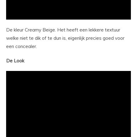
De kleur Creamy Beige. Het heeft een lekkere textuur
welke niet te dik of te dun is, eigenlijk precies goed voor
een concealer.
De Look