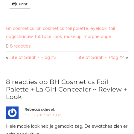
Print
Bh cosmetics
,
bh cosmetics foil palette
,
eyelook
,
foil
oogschaduw
,
full face
,
look
,
make up
,
morphe dupe
8 reacties
«
Life of Sarah ~Plog #3
Life of Sarah ~ Plog #4
»
8 reacties op BH Cosmetics Foil
Palette + La Girl Concealer ~ Review +
Look
Rebecca
schreef:
13 juni 2017 om 18:41
Hele mooie look heb je gemaakt zeg. De swatches zien er