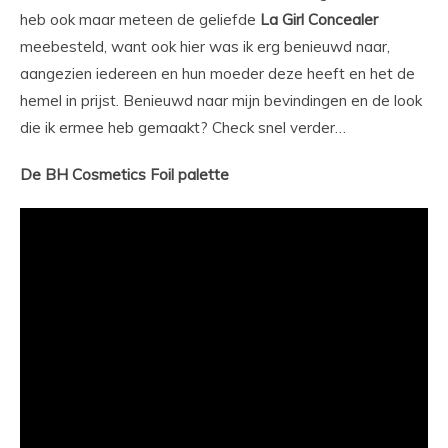
heb ook maar meteen de geliefde
La Girl Concealer
meebesteld, want ook hier was ik erg benieuwd naar,
aangezien iedereen en hun moeder deze heeft en het de
hemel in prijst. Benieuwd naar mijn bevindingen en de look
die ik ermee heb gemaakt? Check snel verder…
De BH Cosmetics Foil palette