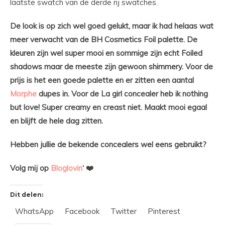
laatste swatch van de derde rij swatches.
De look is op zich wel goed gelukt, maar ik had helaas wat
meer verwacht van de BH Cosmetics Foil palette. De
kleuren zijn wel super mooi en sommige zijn echt Foiled
shadows maar de meeste zijn gewoon shimmery. Voor de
prijs is het een goede palette en er zitten een aantal
Morphe
dupes in. Voor de La girl concealer heb ik nothing
but love! Super creamy en creast niet. Maakt mooi egaal
en blijft de hele dag zitten.
Hebben jullie de bekende concealers wel eens gebruikt?
Volg mij op
Bloglovin
‘ ❤️
Dit delen:
WhatsApp
Facebook
Twitter
Pinterest