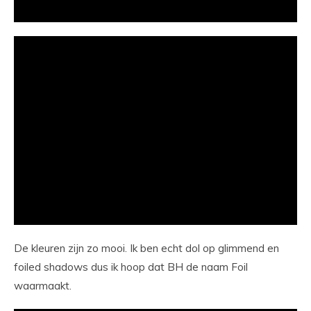
De kleuren zijn zo mooi. Ik ben echt dol op glimmend en
foiled shadows dus ik hoop dat BH de naam Foil
waarmaakt.