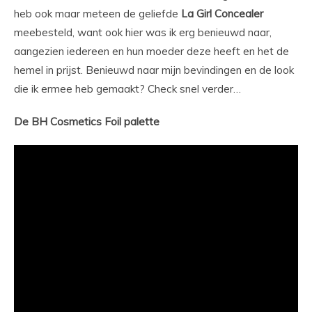
heb ook maar meteen de geliefde
La Girl Concealer
meebesteld, want ook hier was ik erg benieuwd naar,
aangezien iedereen en hun moeder deze heeft en het de
hemel in prijst. Benieuwd naar mijn bevindingen en de look
die ik ermee heb gemaakt? Check snel verder…
De BH Cosmetics Foil palette