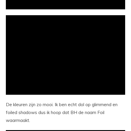
De kleuren zijn zo mooi. Ik ben echt dol op glimmend en
foiled shadows dus ik hoop dat BH de naam Foil
waarmaakt.