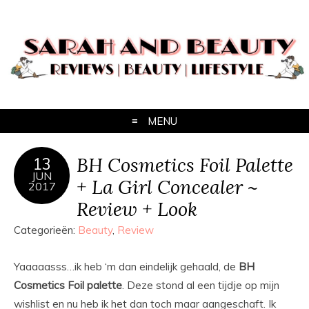
MENU
BH Cosmetics Foil Palette
13
JUN
+ La Girl Concealer ~
2017
Review + Look
Categorieën:
Beauty
,
Review
Yaaaaasss…ik heb ‘m dan eindelijk gehaald, de
BH
Cosmetics Foil palette
. Deze stond al een tijdje op mijn
wishlist en nu heb ik het dan toch maar aangeschaft. Ik