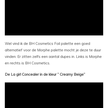
Wel vind ik de BH Cosmetics Foil palette een goed
alternatief voor de Morphe palette mocht je deze te duur
vinden. Er zitten zelfs een aantal dupes in. Links is Morphe
en rechts is BH Cosmetics.
De La girl Concealer in de kleur ” Creamy Beige”