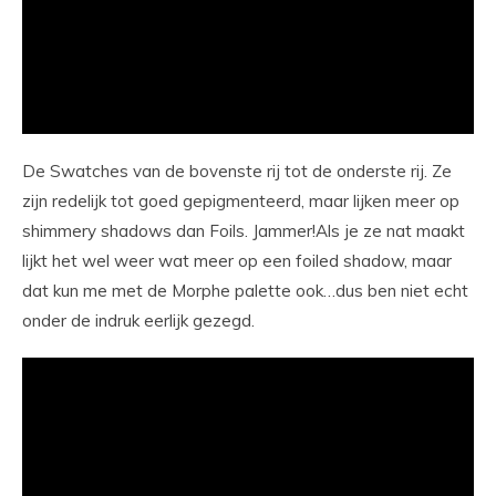
De Swatches van de bovenste rij tot de onderste rij. Ze
zijn redelijk tot goed gepigmenteerd, maar lijken meer op
shimmery shadows dan Foils. Jammer!Als je ze nat maakt
lijkt het wel weer wat meer op een foiled shadow, maar
dat kun me met de Morphe palette ook…dus ben niet echt
onder de indruk eerlijk gezegd.