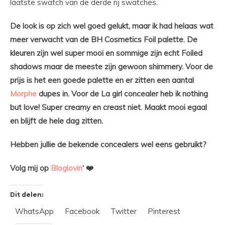
laatste swatch van de derde rij swatches.
De look is op zich wel goed gelukt, maar ik had helaas wat
meer verwacht van de BH Cosmetics Foil palette. De
kleuren zijn wel super mooi en sommige zijn echt Foiled
shadows maar de meeste zijn gewoon shimmery. Voor de
prijs is het een goede palette en er zitten een aantal
Morphe
dupes in. Voor de La girl concealer heb ik nothing
but love! Super creamy en creast niet. Maakt mooi egaal
en blijft de hele dag zitten.
Hebben jullie de bekende concealers wel eens gebruikt?
Volg mij op
Bloglovin
‘ ❤️
Dit delen:
WhatsApp
Facebook
Twitter
Pinterest