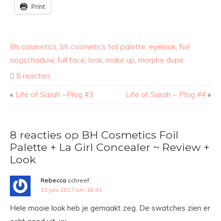
Print
Bh cosmetics
,
bh cosmetics foil palette
,
eyelook
,
foil
oogschaduw
,
full face
,
look
,
make up
,
morphe dupe
8 reacties
«
Life of Sarah ~Plog #3
Life of Sarah ~ Plog #4
»
8 reacties op BH Cosmetics Foil
Palette + La Girl Concealer ~ Review +
Look
Rebecca
schreef:
13 juni 2017 om 18:41
Hele mooie look heb je gemaakt zeg. De swatches zien er