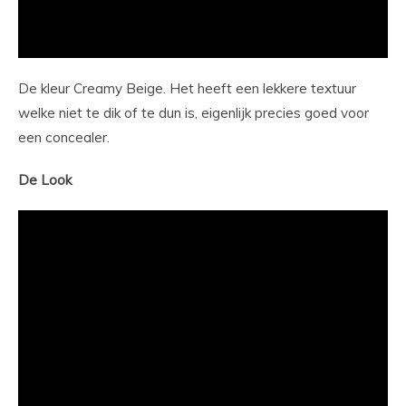
De kleur Creamy Beige. Het heeft een lekkere textuur
welke niet te dik of te dun is, eigenlijk precies goed voor
een concealer.
De Look