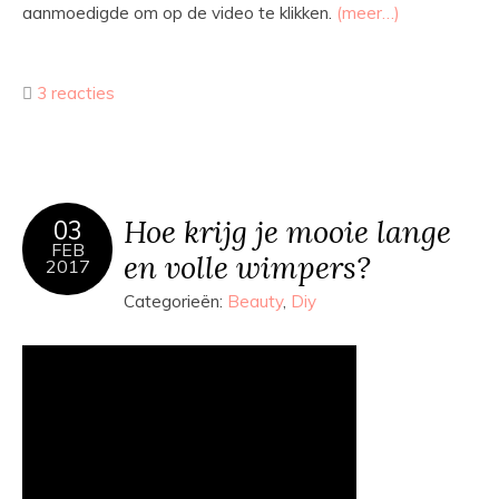
aanmoedigde om op de video te klikken.
(meer…)
3 reacties
Hoe krijg je mooie lange
03
FEB
en volle wimpers?
2017
Categorieën:
Beauty
,
Diy