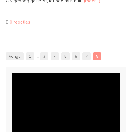
OK genoeg gekletst, let see mijn buit!
(meer…)
0 reacties
Vorige
1
…
3
4
5
6
7
8