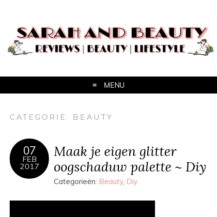
MENU
CATEGORIE:
BEAUTY
Maak je eigen glitter
07
FEB
oogschaduw palette ~ Diy
2017
Categorieën:
Beauty
,
Diy