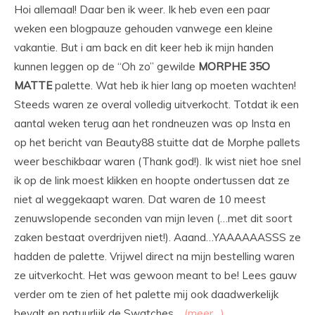
Hoi allemaal! Daar ben ik weer. Ik heb even een paar
weken een blogpauze gehouden vanwege een kleine
vakantie. But i am back en dit keer heb ik mijn handen
kunnen leggen op de “Oh zo” gewilde
MORPHE 35O
MATTE
palette. Wat heb ik hier lang op moeten wachten!
Steeds waren ze overal volledig uitverkocht. Totdat ik een
aantal weken terug aan het rondneuzen was op Insta en
op het bericht van Beauty88 stuitte dat de Morphe pallets
weer beschikbaar waren (Thank god!). Ik wist niet hoe snel
ik op de link moest klikken en hoopte ondertussen dat ze
niet al weggekaapt waren. Dat waren de 10 meest
zenuwslopende seconden van mijn leven (…met dit soort
zaken bestaat overdrijven niet!). Aaand…YAAAAAASSS ze
hadden de palette. Vrijwel direct na mijn bestelling waren
ze uitverkocht. Het was gewoon meant to be! Lees gauw
verder om te zien of het palette mij ook daadwerkelijk
bevalt en natuurlijk de Swatches…
(meer…)