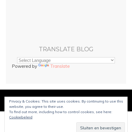
TRANSLATE BLOG
Powered by
Translate
© Copyright
Sarah and Beauty
2025. Mogelijk gemaakt door
Privacy & Cookies: This site uses cookies. By continuing to use this
WordPress
.
Ontworpen door Bluchic
website, you agree to their use.
To find out more, including how to control cookies, see here:
Cookiebeleid