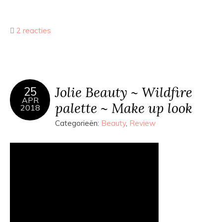
2 reacties
Jolie Beauty ~ Wildfire
25
APR
palette ~ Make up look
2018
Categorieën:
Beauty
,
Review