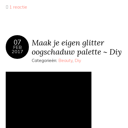
1 reactie
Maak je eigen glitter
07
FEB
oogschaduw palette ~ Diy
2017
Categorieën:
Beauty
,
Diy