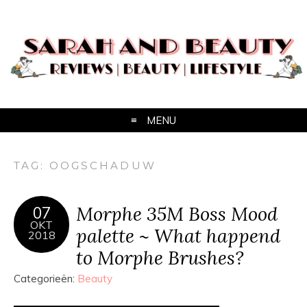
MENU
TAG:
OOGSCHADUW
Morphe 35M Boss Mood
07
OKT
palette ~ What happend
2018
to Morphe Brushes?
Categorieën:
Beauty