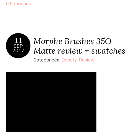
9 reacties
Morphe Brushes 35O
11
SEP
Matte review + swatches
2017
Categorieën:
Beauty
,
Review