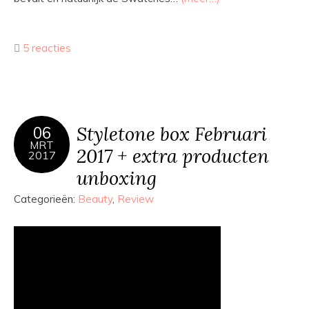
5 reacties
Styletone box Februari
06
MRT
2017 + extra producten
2017
unboxing
Categorieën:
Beauty
,
Review