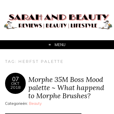
MENU
TAG:
HERFST PALETTE
Morphe 35M Boss Mood
07
OKT
palette ~ What happend
2018
to Morphe Brushes?
Categorieën:
Beauty